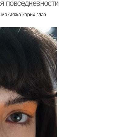
ля повседневности
 макияжа карих глаз
ияж для полного
Макияж для круглого
лица
лица
Румянец на полном
праймер для лица
лице
с на круглое лицо
Румяное лицо