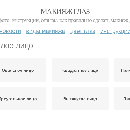
МАКИЯЖ ГЛАЗ
фото, инструкции, отзывы. как правильно сделать макияж д
новости
виды макияжа
цвет глаз
инструкци
глое лицо
Овальное лицо
Квадратное лицо
Пря
Треугольное лицо
Вытянутое лицо
Ли
ица для дневного и
Лица с помощью
Ли