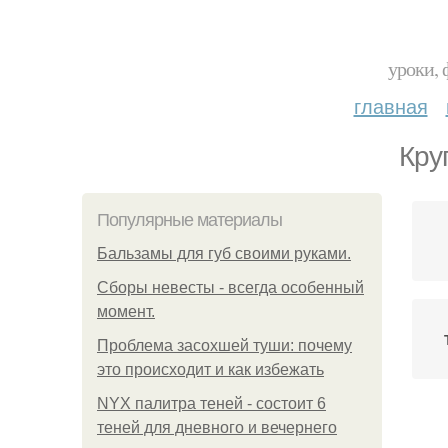
уроки, 
главная
Кру
Популярные материалы
Бальзамы для губ своими руками.
Сборы невесты - всегда особенный
момент.
Проблема засохшей туши: почему
это происходит и как избежать
NYX палитра теней - состоит 6
теней для дневного и вечернего
Л