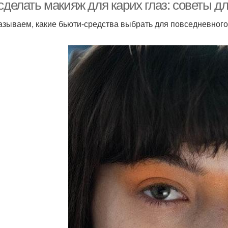
сделать макияж для карих глаз: советы д
азываем, какие бьюти-средства выбрать для повседневного
Девушки с овальным
Мак
Лица на способ
лицом
ем для полного лица
Лица к макияжу
База/
Брови для полного
Лицо в зависимости
Воло
лица
Усталости с лица