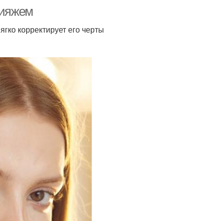
кияжем
гко корректирует его черты