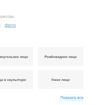
ля глаз.
и
фото
моугольное лицо
Ромбовидное лицо
ца в скульптуре
Узкое лицо
Показать все
ца при помощи
Скульптор для лица