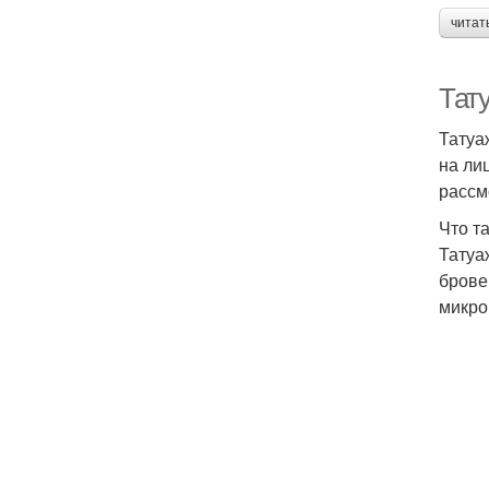
читат
Тату
Татуа
на ли
рассм
Что т
Татуа
брове
микро