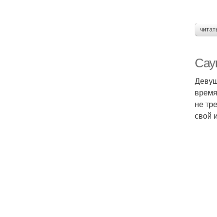
читат
Сау
Девуш
время
не тр
свой и