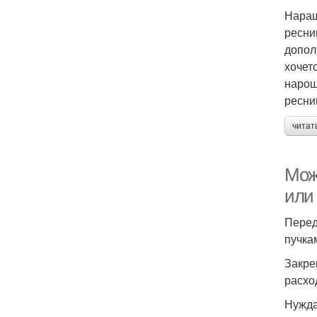
Наращ
ресни
допол
хочет
нарощ
ресни
читат
Мож
или
Перед
пучка
Закре
расхо
Нужда