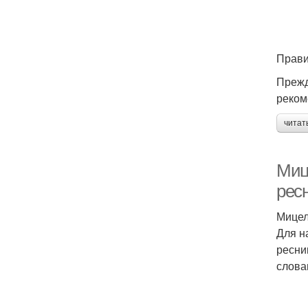
Прави
Прежд
реком
читат
Миц
рес
Мицел
Для н
ресни
слова