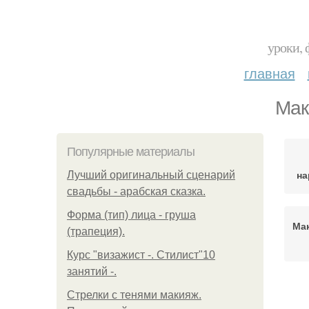
уроки, 
главная
Мак
Популярные материалы
на
Лучший оригинальный сценарий
свадьбы - арабская сказка.
Форма (тип) лица - груша
Ма
(трапеция).
Курс "визажист -. Стилист"10
занятий -.
Ма
Стрелки с тенями макияж.