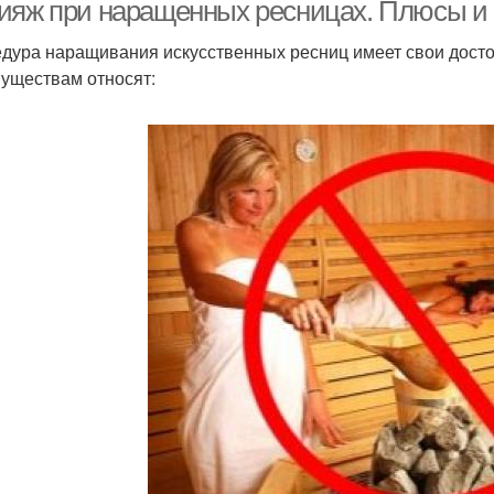
ресницами
или
ияж при наращенных ресницах. Плюсы и
дура наращивания искусственных ресниц имеет свои досто
уществам относят:
кияж на нарощенные
правильный макияж
вече
ресницы
глаз
кияж с нарощенных
Свадебный макияж
маки
ресниц