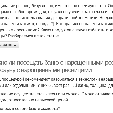
ивание ресниц, безусловно, имеют свои преимущества. О
цами в любое время дня, визуально увеличивают глаза и по
нительного использования декоративной косметики. Но даж
ся нанести макияж, правда ?). Как правильно нанести макия
енными ресницами? Каких продуктов следует избегать, и к
цы? Разбираемся в этой статье.
ь дальше →
но ли посещать баню с нарощенными рес
 сауну с нарощенными ресницами
 процедурой рекомендуют разобраться в технологии нара
ми или отдельными. У них бывает разный изгиб, толщина, дл
пление осуществляется клеем или смолой. Смола отличае
дом, относительно невысокой ценой.
етесь в совете бьюти эксперта?