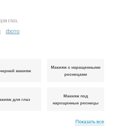
ля глаз.
и
фото
Макияж с наращенными
черний макияж
ресницами
Макияж под
акияж для глаз
нарощенные ресницы
Показать все
Макияж при
яж в зависимости