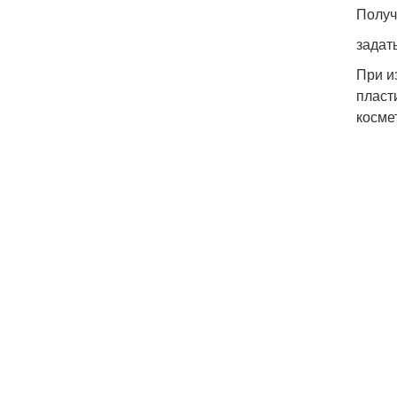
Получ
задат
При и
пласт
косме