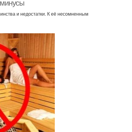
нарощенных ресницах
 минусы
инства и недостатки. К её несомненным
рний макияж глаз
красивый макияж глаз
яж для карих глаз
Красивый макияж