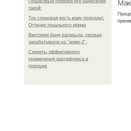
Пошаговый порядок его нанесения
Мак
такой:
Проце
Тон слоновая кость кому подходит.
преим
Ма
Оттенки тонального крема
Виктория боня раскрыла, сколько
зарабатывала на "доме-2".
Ма
Секреты эффективного
применения картифлекса в
порошке