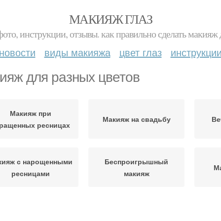
МАКИЯЖ ГЛАЗ
фото, инструкции, отзывы. как правильно сделать макияж д
новости
виды макияжа
цвет глаз
инструкци
ияж для разных цветов
Макияж при
Макияж на свадьбу
Ве
ращенных ресницах
кияж с нарощенными
Беспроигрышный
М
ресницами
макияж
кияж с накладными
Макияж с наращенными
Маки