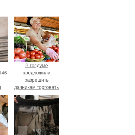
В госдуме
146
предложили
разрешить
м
дачникам торговать
своей
а
сельхозпродукцией
й
в людных местах.
.