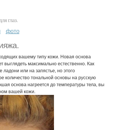
ля глаз.
и
фото
ияжа.
дходящих вашему типу кожи. Новая основа
ет выглядеть максимально естественно. Как
 ладони или на запястье, но этого
ое количество тональной основы на русскую
ошая основа нагреется до температуры тела, вы
оном вашей кожи.