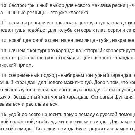
 10: беспроигрышный выбор для нового макияжа ресниц - 
а. Пышные ресницы - это уже классика.
 11: если вы решили использовать цветную тушь, она должн
невая тушь подойдет для голубых и серых глаз, серая и синя
 12: яркий цветовой акцент на вашем лице - губы, накраше
 13: начнем с контурного карандаша, который скорректируе
твратит растекание губной помады. Цвет черного карандаша
ический прием.
 14: современный подход - выбираем контурный карандаш 
ачный карандаш для нового макияжа губ. Дело в том, что 
о используются, если наносят яркую помаду. В том случае, 
ьзуют бесцветный контурный карандаш. Основная функция 
зываться и расплываться.
 15: удобнее всего наносить яркую помаду с русской помо
ной салфеткой, чтобы удалить излишки помады. Для закре
й слой помады. Так яркая помада будет держаться намного