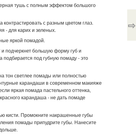
черная тушь с полным эффектом большого
⇨
а контрастировать с разным цветом глаз.
я - для карих и зеленых.
нные яркой помадой.
т и подчеркнет большую форму губ и
 подбирается под губную помаду - это
на тон светлее помады или полностью
контурные карандаши в современном макияже
если яркая помада пастельного оттенка,
красного карандаша - не дать помаде
щью кисти. Промокните накрашенные губы
пления помады припудрите губы. Нанесите
 дольше.