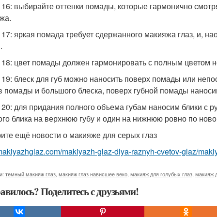
 16: выбирайте оттенки помады, которые гармонично смотря
жа.
 17: яркая помада требует сдержанного макияжа глаз, и, нао
.
 18: цвет помады должен гармонировать с полным цветом н
 19: блеск для губ можно наносить поверх помады или неп
в помады и большого блеска, поверх губной помады наноси
 20: для придания полного объема губам наносим блики с р
ого блика на верхнюю губу и один на нижнюю ровно по ново
ите ещё новости о макияже для серых глаз
/makiyazhglaz.com/makiyazh-glaz-dlya-raznyh-cvetov-glaz/makiy
и:
темный макияж глаз
,
макияж глаз нависшее веко
,
макияж для голубых глаз
,
макияж д
авилось? Поделитесь с друзьями!