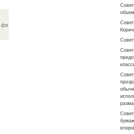
Совет
объем
⇦
Совет
Корич
Совет
Совет
предо
класс
Совет
прозр
обычн
испол
разма
Совет
бумаж
второ