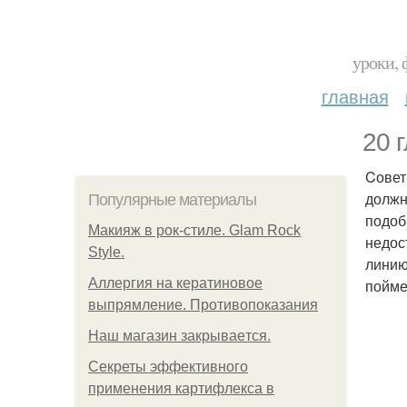
уроки, 
главная
20 
Cовет
должн
Популярные материалы
подоб
Макияж в рок-стиле. Glam Rock
недос
Style.
линию
Аллергия на кератиновое
пойме
выпрямление. Противопоказания
Нaш магaзин зaкрывaeтся.
Секреты эффективного
применения картифлекса в