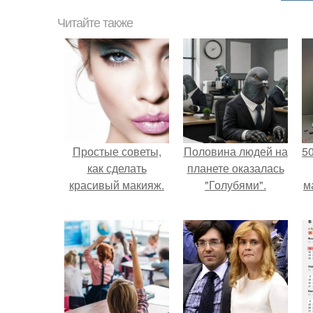
Читайте также
Простые советы,
Половина людей на
5
как сделать
планете оказалась
красивый макияж.
"Голубями".
м