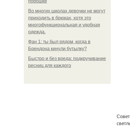
порошке
Во многих школах девочки не могут
приходить в брюках, хотя это
многофункциональная и удобная
одежда.
Фан 1: ты был рядом, когда в
Брендона кинули бутылку?
Быстро и без вреда: подкручивание
ресниц для каждого
Совет
светл