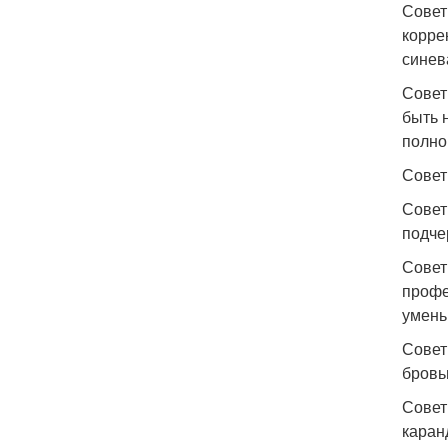
Совет
корре
синев
Совет
быть 
полно
Совет
Совет
подче
Совет
профе
умень
Совет
бровь
Совет
каран