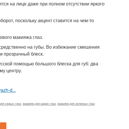
тся на лице даже при полном отсутствии яркого
борот, поскольку акцент ставится на чем-то
ового макияжа глаз.
осредственно на губы. Во избежание смешения
м прозрачный блеск.
усской помощью большого блеска для губ: два
му центру.
azh-d...
ля серых глаз
,
макияж для карих глаз
,
макияж для зеленых глаз