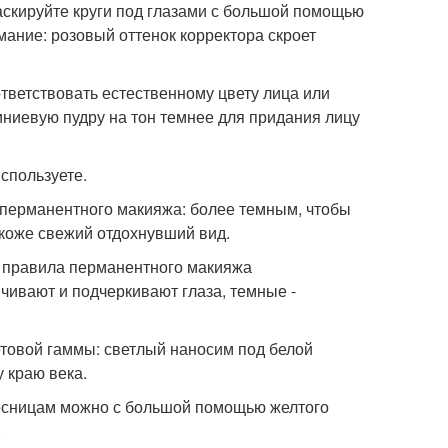
маскируйте круги под глазами с большой помощью
мание: розовый оттенок корректора скроет
ответствовать естественному цвету лица или
иниевую пудру на тон темнее для придания лицу
используете.
я перманентного макияжа: более темным, чтобы
 коже свежий отдохнувший вид.
е правила перманентного макияжа
чивают и подчеркивают глаза, темные -
етовой гаммы: светлый наносим под белой
у краю века.
ресницам можно с большой помощью желтого
.