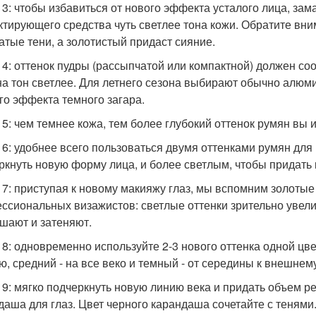
 3: чтобы избавиться от нового эффекта усталого лица, за
ктирующего средства чуть светлее тона кожи. Обратите вни
атые тени, а золотистый придаст сияние.
 4: оттенок пудры (рассыпчатой или компактной) должен со
на тон светлее. Для летнего сезона выбирают обычно алюм
го эффекта темного загара.
 5: чем темнее кожа, тем более глубокий оттенок румян вы 
 6: удобнее всего пользоваться двумя оттенками румян дл
ркнуть новую форму лица, и более светлым, чтобы придать
 7: приступая к новому макияжу глаз, мы вспомним золоты
ссиональных визажистов: светлые оттенки зрительно увели
шают и затеняют.
 8: одновременно используйте 2-3 нового оттенка одной цв
ю, средний - на все веко и темный - от середины к внешнем
 9: мягко подчеркнуть новую линию века и придать объем 
даша для глаз. Цвет черного карандаша сочетайте с тенями