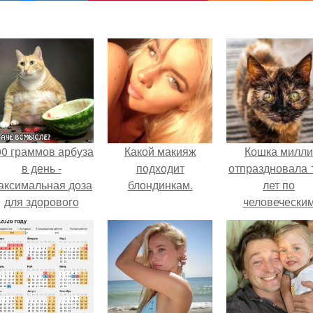
00 граммов арбуза
Какой макияж
Кошка милли
в день -
подходит
отпраздновала 
аксимальная доза
блондинкам.
лет по
для здорового
человечески
взрослого,
Меркам и
предупредили
претендует н
врачи.
звание само
старой в мире