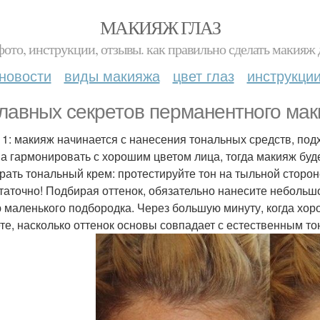
МАКИЯЖ ГЛАЗ
фото, инструкции, отзывы. как правильно сделать макияж д
новости
виды макияжа
цвет глаз
инструкци
главных секретов перманентного мак
 1: макияж начинается с нанесения тональных средств, по
а гармонировать с хорошим цветом лица, тогда макияж буд
рать тональный крем: протестируйте тон на тыльной стороне
таточно! Подбирая оттенок, обязательно нанесите небольш
 маленького подбородка. Через большую минуту, когда хор
те, насколько оттенок основы совпадает с естественным т