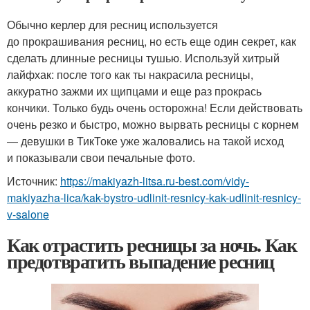
Обычно керлер для ресниц используется
до прокрашивания ресниц, но есть еще один секрет, как
сделать длинные ресницы тушью. Используй хитрый
лайфхак: после того как ты накрасила ресницы,
аккуратно зажми их щипцами и еще раз прокрась
кончики. Только будь очень осторожна! Если действовать
очень резко и быстро, можно вырвать ресницы с корнем
— девушки в ТикТоке уже жаловались на такой исход
и показывали свои печальные фото.
Источник:
https://makiyazh-litsa.ru-best.com/vidy-
makiyazha-lica/kak-bystro-udlinit-resnicy-kak-udlinit-resnicy-
v-salone
Как отрастить ресницы за ночь. Как
предотвратить выпадение ресниц