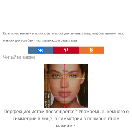
Категории:
темный макияж глаз
,
макияж для зеленых глаз
,
голубой макияж глаз
,
макияж для голубых глаз
,
макияж для серых глаз
Читайте также
Перфекционистам посвящается? Уважаемые, немного о
симметрии в лице, о симметрии в перманентном
макияже.