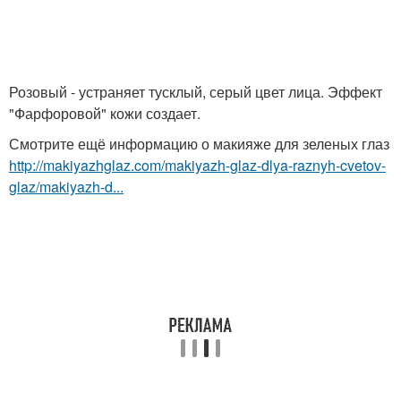
Розовый - устраняет тусклый, серый цвет лица. Эффект
"Фарфоровой" кожи создает.
Смотрите ещё информацию о макияже для зеленых глаз
http://makiyazhglaz.com/makiyazh-glaz-dlya-raznyh-cvetov-
glaz/makiyazh-d...