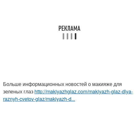
Больше информационных новостей о макияже для
зеленых глаз
http://makiyazhglaz.com/makiyazh-glaz-dlya-
raznyh-cvetov-glaz/makiyazh-d...