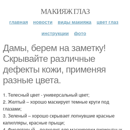
МАКИЯЖ ГЛАЗ
главная
новости
виды макияжа
цвет глаз
инструкции
фото
Дамы, берем на заметку!
Скрывайте различные
дефекты кожи, применяя
разные цвета.
1. Телесный цвет - универсальный цвет;
2. Желтый – хорошо маскирует темные круги под
глазами;
3. Зеленый – хорошо скрывает лопнувшие красные
капилляры, красные прыщи;
4. Фиолетовый – подходит для маскировки пигментных