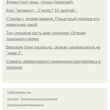
Форма (тип) лица - груша (трапеция).
Курс "визажист -. Стилист"10 занятий -.
Стрелки с тенями макияж. Пошаговый порядок его
нанесения такой:
Тон слоновая кость кому подходит. Оттенки
тонального крема
Виктория боня раскрыла, сколько зарабатывала на
"доме-2".
Секреты эффективного применения картифлекса в
порошке
© 2026 Макияж глаз
Контакты
Пользовательское соглашение
Политика конфидециальности