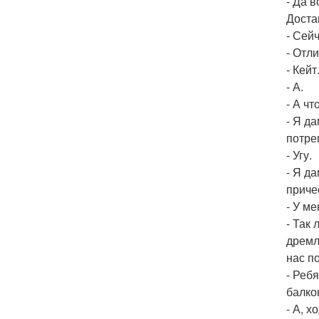
- Да 
Доста
- Сей
- Отл
- Кейт
- А.
- А чт
- Я д
потре
- Угу.
- Я д
приче
- У м
- Так
дремл
нас п
- Реб
балкон
- А, 