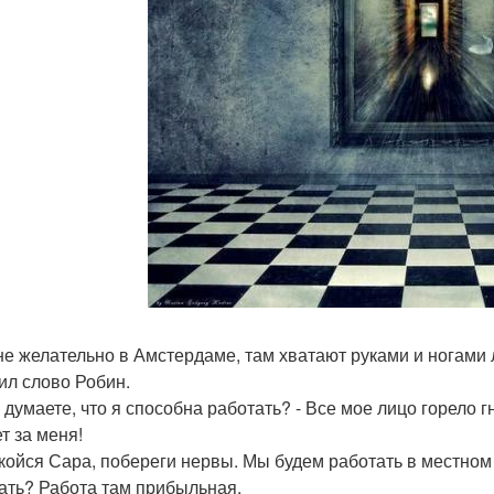
 не желательно в Амстердаме, там хватают руками и ногами
ил слово Робин.
ы думаете, что я способна работать? - Все мое лицо горело 
т за меня!
окойся Сара, побереги нервы. Мы будем работать в местном 
ать? Работа там прибыльная.