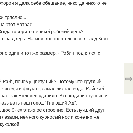
охорон я дала себе обещание, никогда никого не
ки тряслись.
на этот матрас.
 Когда говорите первый рабочий день?
то за дверь. На мой вопросительный взгляд Кейт
но один и тот же размер. - Робин поднялся с
⇨
й Рай", почему цветущий? Потому что круглый
кие ягоды и фпукты, самая чистая вода. Райский
 нас, как молнией ударило. Все ходили грутные и
 называть наш город "Гниющий Ад".
льшое 3- ех этажное строение. Есть лучший друг
 глазами, немного курносый нос и конечно же
куколкой.