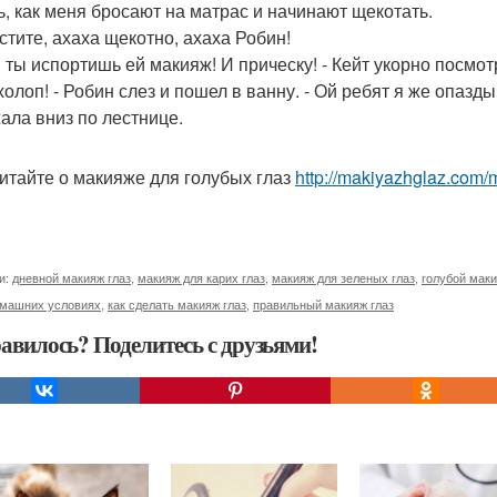
ь, как меня бросают на матрас и начинают щекотать.
устите, ахаха щекотно, ахаха Робин!
н ты испортишь ей макияж! И прическу! - Кейт укорно посмот
холоп! - Робин слез и пошел в ванну. - Ой ребят я же опазд
ала вниз по лестнице.
итайте о макияже для голубых глаз
http://makiyazhglaz.com/
и:
дневной макияж глаз
,
макияж для карих глаз
,
макияж для зеленых глаз
,
голубой маки
омашних условиях
,
как сделать макияж глаз
,
правильный макияж глаз
авилось? Поделитесь с друзьями!