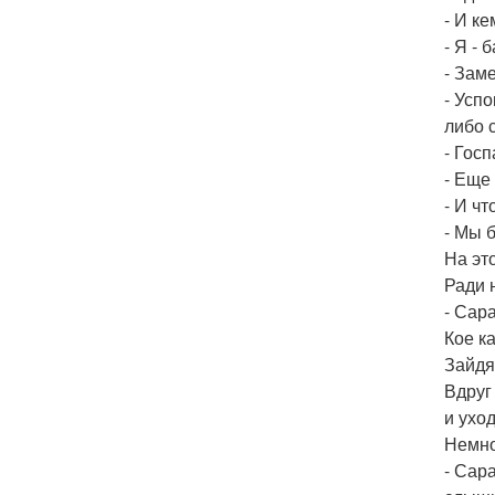
- И к
- Я -
- Заме
- Усп
либо 
- Госп
- Еще
- И чт
- Мы б
На это
Ради 
- Сар
Кое к
Зайдя
Вдруг
и уход
Немно
- Сара