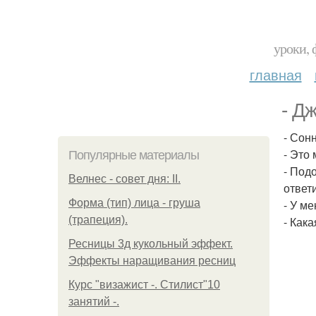
уроки, 
главная
- Д
- Сонн
- Это
Популярные материалы
- Под
Велнес - совет дня: II.
ответ
Форма (тип) лица - груша
- У ме
(трапеция).
- Как
Ресницы 3д кукольный эффект.
Эффекты наращивания ресниц
Курс "визажист -. Стилист"10
занятий -.