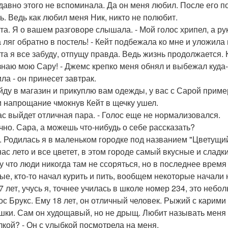
 давно этого не вспоминала. Да он меня любил. После его п
ь. Ведь как любил меня Ник, никто не полюбит.
ята. Я о вашем разговоре слышала. - Мой голос хрипел, а ру
а ляг обратно в постель! - Кейт подбежала ко мне и уложила 
ята я все забуду, отпущу правда. Ведь жизнь продолжается.
узнаю мою Сару! - Джемс крепко меня обнял и выбежал куда-
ла - он принесет завтрак.
ойду в магазин и прикуплю вам одежды, у вас с Сарой пример
и напрощание чмокнув Кейт в щечку ушел.
вас выйдет отличная пара. - Голос еще не нормализовался.
ечно. Сара, а можешь что-нибудь о себе рассказать?
у. Родилась я в маленьком городке под названием "Цветущи
 нас лето и все цветет, в этом городе самый вкусные и слад
у что люди никогда там не ссоряться, но в последнее время
ые, кто-то начал курить и пить, вообщем некоторые начали
7 лет, учусь я, точнее училась в школе номер 234, это небо
ос Брукс. Ему 18 лет, он отличный человек. Рыжий с карими
шки. Сам он худощавый, но не дрыщ. Любит называть меня 
олкой? - Он с улыбкой посмотрела на меня.