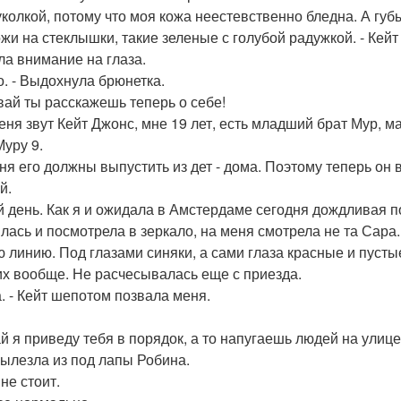
куколкой, потому что моя кожа неестевственно бледна. А губ
ожи на стеклышки, такие зеленые с голубой радужкой. - Ке
ла внимание на глаза.
о. - Выдохнула брюнетка.
авай ты расскажешь теперь о себе!
меня звут Кейт Джонс, мне 19 лет, есть младший брат Мур, 
Муру 9.
ня его должны выпустить из дет - дома. Поэтому теперь он
й.
 день. Как я и ожидала в Амстердаме сегодня дождливая п
лась и посмотрела в зеркало, на меня смотрела не та Сара.
ю линию. Под глазами синяки, а сами глаза красные и пусты
их вообще. Не расчесывалась еще с приезда.
а. - Кейт шепотом позвала меня.
ай я приведу тебя в порядок, а то напугаешь людей на улице
вылезла из под лапы Робина.
 не стоит.