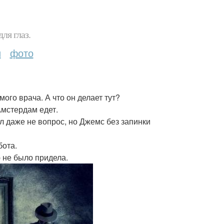
ля глаз.
и
фото
мого врача. А что он делает тут?
Амстердам едет.
л даже не вопрос, но Джемс без запинки
бота.
ю не было придела.