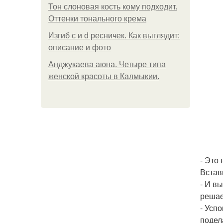
Тон слоновая кость кому подходит.
Оттенки тонального крема
Изгиб c и d ресничек. Как выглядит:
описание и фото
Анджукаева аюна. Четыре типа
женской красоты в Калмыкии.
- Это
Встав
- И в
решае
- Усп
подел