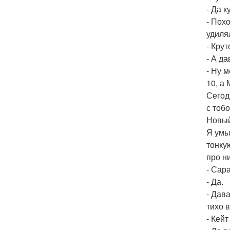
- Да 
- Пох
удиля
- Крут
- А д
- Ну 
10, а 
Сегод
с тобо
Новый
Я умы
тонку
про н
- Сар
- Да.
- Дав
тихо 
- Кейт