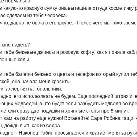
все нормально.
в какую-то красную сумку она вытащила оттуда косметичку р
час сделаем из тебя человека.
ично, давно не была в его шкуре. - Полсе чего мы тихо засм
.
о мне надеть?
ам тебе бежевые джинсы и розовую кофту, как я поняла каб
панные кеды.
ам тебе балетки бежевого цвета и телефон который купил теб
ской, она начала меня красить.
еня аллергия на тональники.
 ладно, его использлвать не будем. Еще последний штрих и. 
ющих медведей, а что будет если разбудить медведя во вре
олетели сразу две подушки и хриплые стоны про 5 минут.
ят вам на работу еще нужно! Вставайте! Сара Робина тащи! 
, дождь льет, как из ведра.
холодно! - Наконец Робин просыпается и хватает меня за руки