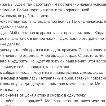
ем же мы будем там работать? - Я постепенно начала успока
 барменом, Робин - официантом, и ты - официанткой.
чательно, не работа, а мечта!
окойс истеричка, ты слышала про войну? Так она началась,
сдаемся врагам.
ади. - Мой голос начал дражать, а в горле встал ком. - Когда
 до начала гонок, в южной части. - Сухо, как-то отстраненно
о же делать!
удем учить тебя драться и владеть оружием Сара, я пониаю, 
 я ничего не ответила. Мной овладел страх. Страх того, что
него я буду жить. Но будет ли жить он ради меня? Этот вопр
а приведи себя в порядок, мы приехали.
ак собрав волосы в косу я из машины вышла. Джемс сказал, 
 в номер я удивилась. Потрепанные обои, грязный потреска
 в комнату входит девушка примерно моего возраста. Мило, 
ит в ванну.
го онемев от шока я стою и смотрю в одну точку.
 с тобой все в порядке? - Мой брат легонько трясет меня за