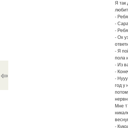
Я так
любит
- Реб
- Сар
- Реб
- Ох 
ответи
- Я п
пола 
- Из 
- Кон
⇦
- Нуу
год у
потом
нервн
Мне 1
никал
весну
- Кук