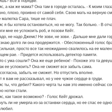
шь? Все в порядке.
мс, а как же мама? Она там в городе осталась. - К моим гла
но, плохо, проивно от самой себя. Свою мать на верную см
е малютка Сара, тише не плач.
с я бы хотела остановиться, но не могу. Так больно. - В отч
ги мне ее успокоить роб, и позови Кейт.
адо, не надо Джемс! Не зови, не зови. - Дальше мне дали гор
е знаю долго ли она продержится. - Обеспокоенный голос бр
 сильная, просто все так неожиданно свалилось на ее мален
ущем рае. - Придется использовать детектор памяти.
что с ума сошли? Она же еще ребенок! - Похоже это та девуш
 как ее успокоить? Она не сможет все забыть сама.
 согласна, забыть не сможет. Но отпустить вполне.
т я вам не рассказывал, но у нее чужое сердце в груди.
мс ты, что дебил? Какого черта ты нам это именно сейчас с
о нотки стали.
мс, как такое возможно? - Голос Кейт дрожал.
 чуть ли не умерла из-за останвки сердца, но ее спас ее од
 любил.