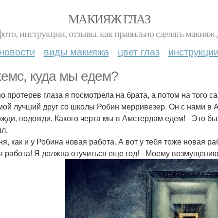
МАКИЯЖ ГЛАЗ
фото, инструкции, отзывы. как правильно сделать макияж д
новости
виды макияжа
цвет глаз
инструкци
жемс, куда мы едем?
о протерев глаза я посмотрела на брата, а потом на того са
 мой лучший друг со школы Робин мерривезер. Он с нами в 
ожди, подожди. Какого черта мы в Амстердам едем! - Это бы
ил.
ня, как и у Робина новая работа. А вот у тебя тоже новая ра
ая работа! Я должна отучиться еще год! - Моему возмущени