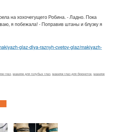
рела на хохочегущего Робина. - Ладно. Пока
ываю, я побежала! - Поправив штаны и блузку я
makiyazh-glaz-dlya-raznyh-cvetov-glaz/makiyazh-
яж глаз
,
макияж для голубых глаз
,
макияж глаз для брюнеток
,
макияж