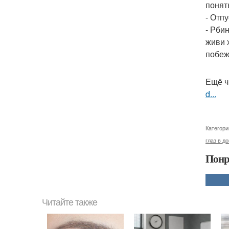
понят
- Отп
- Рби
живи 
побеж
Ещё ч
d...
Категори
глаз в д
Понр
Читайте также