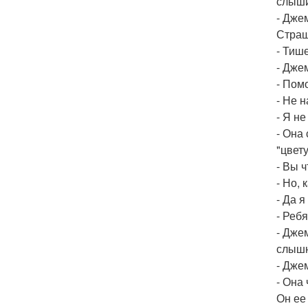
слыши
- Дже
Страш
- Тиш
- Джем
- Помо
- Не н
- Я н
- Она
"цвет
- Вы 
- Но,
- Да я
- Ребя
- Дже
слышн
- Дже
- Она
Он ее