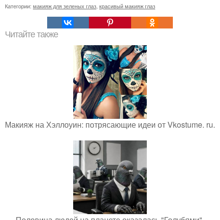
Категории:
макияж для зеленых глаз
,
красивый макияж глаз
Читайте также
Макияж на Хэллоуин: потрясающие идеи от Vkostume. ru.
Половина людей на планете оказалась "Голубями".