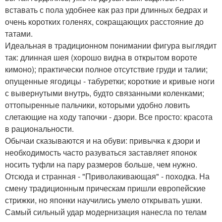
вставать с пола удобнее как раз при длинных бедрах и
очень коротких голенях, сокращающих расстояние до
татами.
Идеальная в традиционном понимании фигура выглядит
так: длинная шея (хорошо видна в открытом вороте
кимоно); практически полное отсутствие груди и талии;
опущенные ягодицы - табуретки; короткие и кривые ноги
с вывернутыми внутрь, будто связанными коленками;
оттопыренные пальчики, которыми удобно ловить
слетающие на ходу тапочки - дзори. Все просто: красота
в рациональности.
Обычаи сказываются и на обуви: привычка к дзори и
необходимость часто разуваться заставляет японок
носить туфли на пару размеров больше, чем нужно.
Отсюда и странная - "Приволакивающая" - походка. На
смену традиционным прическам пришли европейские
стрижки, но японки научились умело открывать ушки.
Самый сильный удар модернизация нанесла по телам