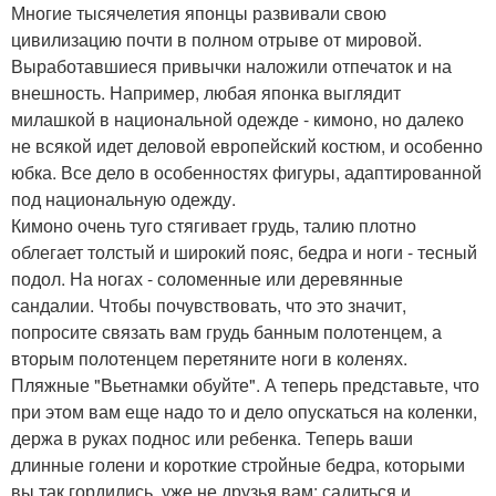
Многие тысячелетия японцы развивали свою
цивилизацию почти в полном отрыве от мировой.
Выработавшиеся привычки наложили отпечаток и на
внешность. Например, любая японка выглядит
милашкой в национальной одежде - кимоно, но далеко
не всякой идет деловой европейский костюм, и особенно
юбка. Все дело в особенностях фигуры, адаптированной
под национальную одежду.
Кимоно очень туго стягивает грудь, талию плотно
облегает толстый и широкий пояс, бедра и ноги - тесный
подол. На ногах - соломенные или деревянные
сандалии. Чтобы почувствовать, что это значит,
попросите связать вам грудь банным полотенцем, а
вторым полотенцем перетяните ноги в коленях.
Пляжные "Вьетнамки обуйте". А теперь представьте, что
при этом вам еще надо то и дело опускаться на коленки,
держа в руках поднос или ребенка. Теперь ваши
длинные голени и короткие стройные бедра, которыми
вы так гордились, уже не друзья вам: садиться и