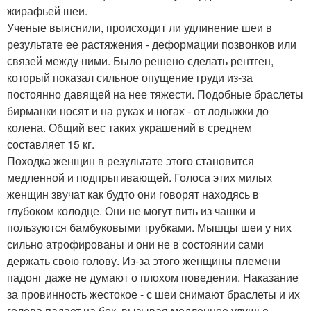
жирафьей шеи.
Ученые выяснили, происходит ли удлинение шеи в
результате ее растяжения - деформации позвонков или
связей между ними. Было решено сделать рентген,
который показал сильное опущение груди из-за
постоянно давящей на нее тяжести. Подобные браслеты
бирманки носят и на руках и ногах - от лодыжки до
колена. Общий вес таких украшений в среднем
составляет 15 кг.
Походка женщин в результате этого становится
медленной и подпрыгивающей. Голоса этих милых
женщин звучат как будто они говорят находясь в
глубоком колодце. Они не могут пить из чашки и
пользуются бамбуковыми трубками. Мышцы шеи у них
сильно атрофированы и они не в состоянии сами
держать свою голову. Из-за этого женщины племени
падонг даже не думают о плохом поведении. Наказание
за провинность жестокое - с шеи снимают браслеты и их
голова падает на бок, вызывая медленное удушье.