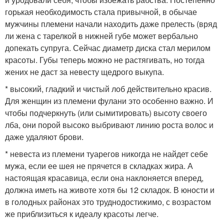
горькая необходимость стала привычной, в обычае
мужчины племени начали находить даже прелесть (вряд
ли жена с тарелкой в нижней губе может вербально
допекать супруга. Сейчас диаметр диска стал мерилом
красоты. Губы теперь можно не растягивать, но тогда
жених не даст за невесту щедрого выкупа.
* высокий, гладкий и чистый лоб действительно красив.
Для женщин из племени фулани это особенно важно. И
чтобы подчеркнуть (или сымитировать) высоту своего
лба, они порой высоко выбривают линию роста волос и
даже удаляют брови.
* невеста из племени туарегов никогда не найдет себе
мужа, если ее шея не прячется в складках жира. А
настоящая красавица, если она наклоняется вперед,
должна иметь на животе хотя бы 12 складок. В юности и
в голодных районах это труднодостижимо, с возрастом
же приблизиться к идеалу красоты легче.