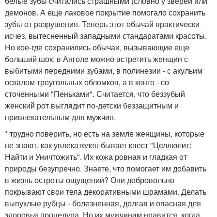
белые зубы считались страшными (словно у зверей или
демонов. А еще лаковое покрытие помогало сохранить
зубы от разрушения. Теперь этот обычай практически
исчез, вытесненный западными стандаратами красоты.
Но кое-где сохранились обычаи, вызывающие еще
больший шок: в Анголе можно встретить женщин с
выбитыми передними зубами, в полинезии - с акульим
оскалом треугольных обломков, а в конго - со
сточенными "Пеньками". Считается, что беззубый
женский рот выглядит по-детски беззащитным и
привлекательным для мужчин.
* трудно поверить, но есть на земле женщины, которые
не знают, как увлекателен бывает квест "Целлюлит:
Найти и Уничтожить". Их кожа ровная и гладкая от
природы безупречно. Знаете, что помогает им добавить
в жизнь остроты ощущений? Они добровольно
покрывают свои тела декоративными шрамами. Делать
выпуклые рубцы - болезненная, долгая и опасная для
здоровья процедура. Но их мужчинам нравится, когда