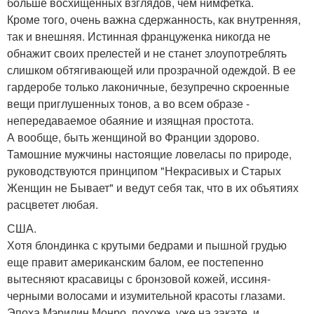
больше восхищенных взглядов, чем нимфетка.
Кроме того, очень важна сдержанность, как внутренняя,
так и внешняя. Истинная француженка никогда не
обнажит своих прелестей и не станет злоупотреблять
слишком обтягивающей или прозрачной одеждой. В ее
гардеробе только лаконичные, безупречно скроенные
вещи приглушенных тонов, а во всем образе -
непередаваемое обаяние и изящная простота.
А вообще, быть женщиной во Франции здорово.
Тамошние мужчины настоящие ловеласы по природе,
руководствуются принципом "Некрасивых и Старых
Женщин не Бывает" и ведут себя так, что в их объятиях
расцветет любая.
США.
Хотя блондинка с крутыми бедрами и пышной грудью
еще правит американским балом, ее постепенно
вытесняют красавицы с бронзовой кожей, иссиня-
черными волосами и изумительной красоты глазами.
Эпоха Мэрилин Монро, похоже, уже на закате, и