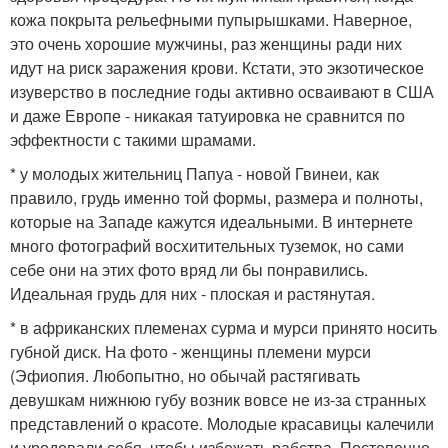
кожа покрыта рельефными пупырышками. Наверное,
это очень хорошие мужчины, раз женщины ради них
идут на риск заражения крови. Кстати, это экзотическое
изуверство в последние годы активно осваивают в США
и даже Европе - никакая татуировка не сравнится по
эффектности с такими шрамами.
* у молодых жительниц Папуа - новой Гвинеи, как
правило, грудь именно той формы, размера и полноты,
которые на Западе кажутся идеальными. В интернете
много фотографий восхитительных туземок, но сами
себе они на этих фото вряд ли бы понравились.
Идеальная грудь для них - плоская и растянутая.
* в африканских племенах сурма и мурси принято носить
губной диск. На фото - женщины племени мурси
(Эфиопия. Любопытно, но обычай растягивать
девушкам нижнюю губу возник вовсе не из-за странных
представлений о красоте. Молодые красавицы калечили
и уродовали себя, чтобы избежать рабства. Постепенно