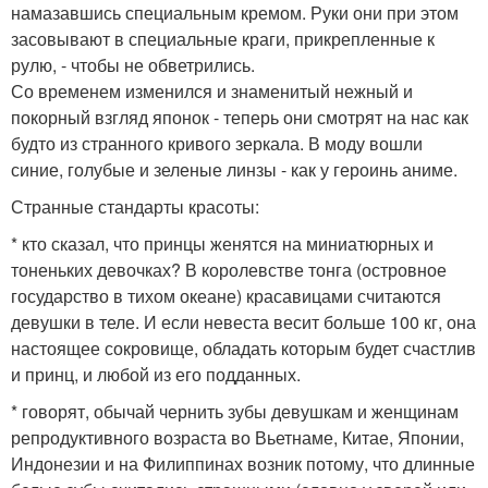
намазавшись специальным кремом. Руки они при этом
засовывают в специальные краги, прикрепленные к
рулю, - чтобы не обветрились.
Со временем изменился и знаменитый нежный и
покорный взгляд японок - теперь они смотрят на нас как
будто из странного кривого зеркала. В моду вошли
синие, голубые и зеленые линзы - как у героинь аниме.
Странные стандарты красоты:
* кто сказал, что принцы женятся на миниатюрных и
тоненьких девочках? В королевстве тонга (островное
государство в тихом океане) красавицами считаются
девушки в теле. И если невеста весит больше 100 кг, она
настоящее сокровище, обладать которым будет счастлив
и принц, и любой из его подданных.
* говорят, обычай чернить зубы девушкам и женщинам
репродуктивного возраста во Вьетнаме, Китае, Японии,
Индонезии и на Филиппинах возник потому, что длинные