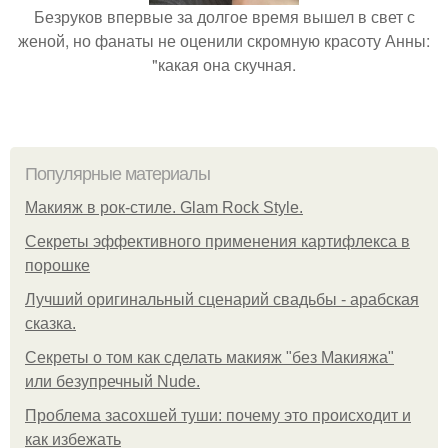
Безруков впервые за долгое время вышел в свет с
женой, но фанаты не оценили скромную красоту Анны:
"какая она скучная.
Популярные материалы
Макияж в рок-стиле. Glam Rock Style.
Секреты эффективного применения картифлекса в
порошке
Лучший оригинальный сценарий свадьбы - арабская
сказка.
Секреты о том как сделать макияж "без Макияжа"
или безупречный Nude.
Проблема засохшей туши: почему это происходит и
как избежать