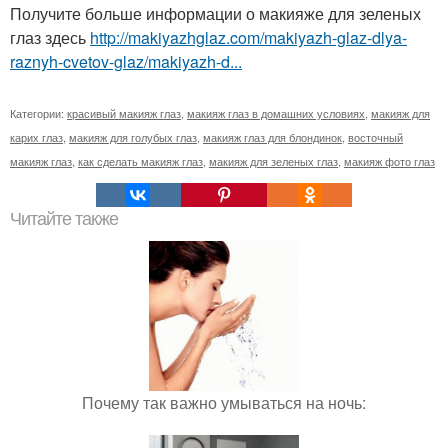
Получите больше информации о макияже для зеленых
глаз здесь
http://makiyazhglaz.com/makiyazh-glaz-dlya-
raznyh-cvetov-glaz/makiyazh-d...
Категории:
красивый макияж глаз
,
макияж глаз в домашних условиях
,
макияж для
карих глаз
,
макияж для голубых глаз
,
макияж глаз для блондинок
,
восточный
макияж глаз
,
как сделать макияж глаз
,
макияж для зеленых глаз
,
макияж фото глаз
Читайте также
Почему так важно умываться на ночь: