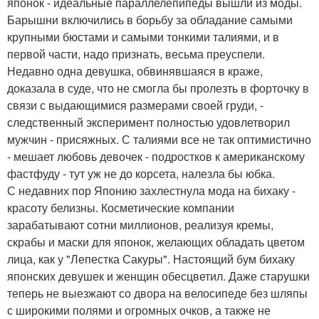
японок - идеальные параллелепипеды вышли из моды.
Барышни включились в борьбу за обладание самыми
крупными бюстами и самыми тонкими талиями, и в
первой части, надо признать, весьма преуспели.
Недавно одна девушка, обвинявшаяся в краже,
доказала в суде, что не смогла бы пролезть в форточку в
связи с выдающимися размерами своей груди, -
следственный эксперимент полностью удовлетворил
мужчин - присяжных. С талиями все не так оптимистично
- мешает любовь девочек - подростков к американскому
фастфуду - тут уж не до корсета, налезла бы юбка.
С недавних пор Японию захлестнула мода на бихаку -
красоту белизны. Косметические компании
зарабатывают сотни миллионов, реализуя кремы,
скрабы и маски для японок, желающих обладать цветом
лица, как у "Лепестка Сакуры". Настоящий бум бихаку
японских девушек и женщин обесцветил. Даже старушки
теперь не выезжают со двора на велосипеде без шляпы
с широкими полями и огромных очков, а также не