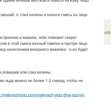
ай одним яичным желтком и нанеси на кожу лицо.
смешай. л. сока калины и наноси смесь на лицо
⇨
настроение и макияж, тебе поможет секрет
очи в этой смеси ватный тампон и протри лицо.
еред нанесением вечернего макияжа - и он будет
а ромашки или сока калины.
ик льда можно не более 1-2 секунд, чтобы не
p://makiyazhglaz.com/makiyazh-glaz-dlya-raznyh-