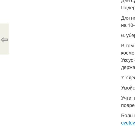
Для с
Подер
Для н
на 10
6. уб
⇦
В том
косме
Уксус
держа
7. сд
Умойс
Учти:
повре
Больш
cvetov