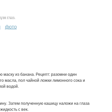
ля глаз.
и
фото
ю маску из банана. Рецепт: разомни один
вого масла, пол чайной ложки лимонного сока и
лой водой.
лину. Затем полученную кашицу наложи на глаза
жидкость с век.