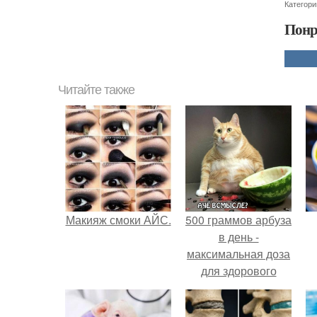
Категори
Понр
Читайте также
Макияж смоки АЙС.
500 граммов арбуза
в день -
максимальная доза
для здорового
взрослого,
предупредили