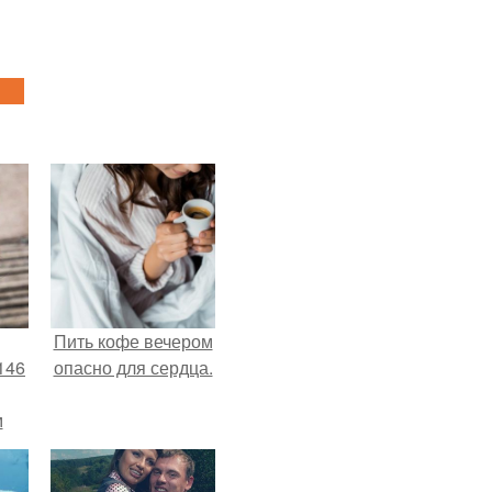
Пить кофе вечером
146
опасно для сердца.
м
а