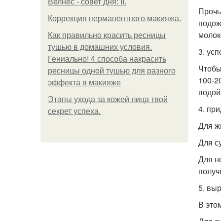
Велнес - совет дня: II.
Прочь
Коррекция перманентного макияжа.
подож
молок
Как правильно красить ресницы
тушью в домашних условия.
3. ус
Гениально! 4 способа накрасить
Чтобы
ресницы одной тушью для разного
100-2
эффекта в макияже
водой
Этапы ухода за кожей лица твой
4. при
секрет успеха.
Для ж
Для с
Для н
получ
5. вы
В это