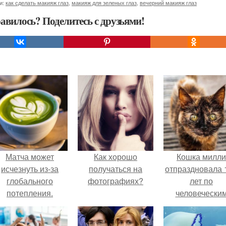
и:
как сделать макияж глаз
,
макияж для зеленых глаз
,
вечерний макияж глаз
авилось? Поделитесь с друзьями!
Матча может
Как хорошо
Кошка милли
исчезнуть из-за
получаться на
отпраздновала 
глобального
фотографиях?
лет по
потепления.
человечески
Меркам и
претендует н