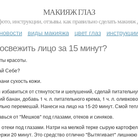
МАКИЯЖ ГЛАЗ
фото, инструкции, отзывы. как правильно сделать макияж д
новости
виды макияжа
цвет глаз
инструкци
 освежить лицо за 15 минут?
ты красоты.
ай Себе?
рани сухость кожи.
 избавиться от стянутости и шелушений, сделай питательну
й банан, добавь 1 ч. л. питательного крема, 1 ч. л. оливко
льно перемешай. Нанеси на лицо на 15-20 минут. Смой теп
бавься от "Мешков" под глазами, отеков и синяков.
 отеки под глазами. Натри на мелкой терке сырую картофе
ержи 20 минут. Это средство отлично "Вытягивает" лишнюю 