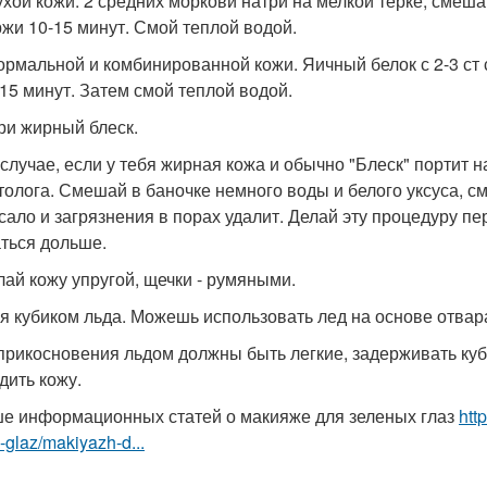
ухой кожи. 2 средних моркови натри на мелкой терке, смеш
жи 10-15 минут. Смой теплой водой.
ормальной и комбинированной кожи. Яичный белок с 2-3 ст 
-15 минут. Затем смой теплой водой.
ери жирный блеск.
 случае, если у тебя жирная кожа и обычно "Блеск" портит 
толога. Смешай в баночке немного воды и белого уксуса, см
 сало и загрязнения в порах удалит. Делай эту процедуру п
ться дольше.
елай кожу упругой, щечки - румяными.
я кубиком льда. Можешь использовать лед на основе отвар
 прикосновения льдом должны быть легкие, задерживать куб
дить кожу.
е информационных статей о макияже для зеленых глаз
htt
-glaz/makiyazh-d...