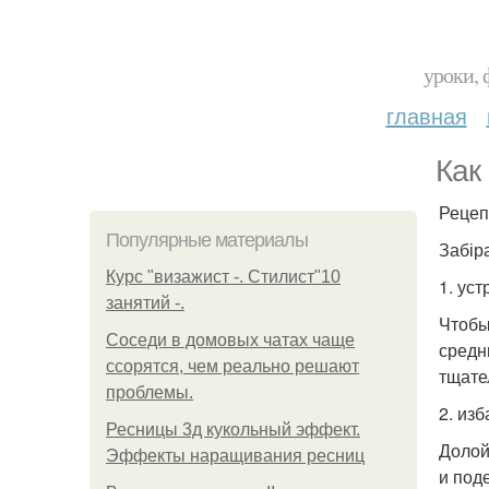
уроки, 
главная
Как
Рецеп
Популярные материалы
Забір
Курс "визажист -. Стилист"10
1. уст
занятий -.
Чтобы
Соседи в домовых чатах чаще
средни
ссорятся, чем реально решают
тщате
проблемы.
2. из
Ресницы 3д кукольный эффект.
Долой
Эффекты наращивания ресниц
и под