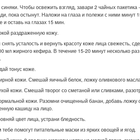
 синяки. Чтобы освежить взгляд, завари 2 чайных пакетика -
ди, пока остынут. Наложи на глаза и полежи с ними минут 15
е и оставь на глазах 15 мин.
покой раздраженную кожу.
 снять усталость и вернуть красоту коже лица свежесть, сд
00 мл жирного кефира. В течение 15-20 минут несколько ра
.
дай тонус коже.
ирной кожи. Смешай яичный белок, ложку оливкового масла 
ухой кожи. Смешай творог со сметаной или сливками, разот
ормальной кожи. Разомни очищенный банан, добавь ложку 
енную кашицу на лицо.
ровняй цвет лица, устрани бледность.
м тебе помогут питательные маски из ярких овощей и ягод.