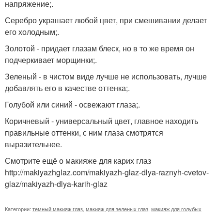
напряжение;.
Серебро украшает любой цвет, при смешивании делает
его холодным;.
Золотой - придает глазам блеск, но в то же время он
подчеркивает морщинки;.
Зеленый - в чистом виде лучше не использовать, лучше
добавлять его в качестве оттенка;.
Голубой или синий - освежают глаза;.
Коричневый - универсальный цвет, главное находить
правильные оттенки, с ним глаза смотрятся
выразительнее.
Смотрите ещё о макияже для карих глаз
http://makiyazhglaz.com/makiyazh-glaz-dlya-raznyh-cvetov-
glaz/makiyazh-dlya-karih-glaz
Категории:
темный макияж глаз
,
макияж для зеленых глаз
,
макияж для голубых