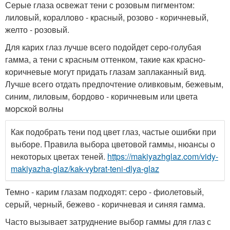
Серые глаза освежат тени с розовым пигментом:
лиловый, кораллово - красный, розово - коричневый,
желто - розовый.
Для карих глаз лучше всего подойдет серо-голубая
гамма, а тени с красным оттенком, такие как красно-
коричневые могут придать глазам заплаканный вид.
Лучше всего отдать предпочтение оливковым, бежевым,
синим, лиловым, бордово - коричневым или цвета
морской волны
Как подобрать тени под цвет глаз, частые ошибки при
выборе. Правила выбора цветовой гаммы, нюансы о
некоторых цветах теней.
https://makiyazhglaz.com/vidy-
makiyazha-glaz/kak-vybrat-teni-dlya-glaz
Темно - карим глазам подходят: серо - фиолетовый,
серый, черный, бежево - коричневая и синяя гамма.
Часто вызывает затруднение выбор гаммы для глаз с