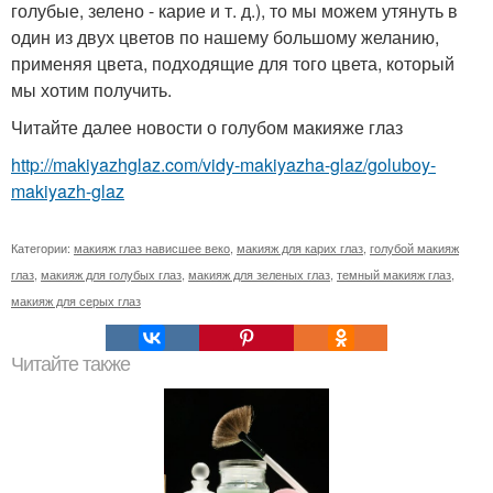
голубые, зелено - карие и т. д.), то мы можем утянуть в
один из двух цветов по нашему большому желанию,
применяя цвета, подходящие для того цвета, который
мы хотим получить.
Читайте далее новости о голубом макияже глаз
http://makiyazhglaz.com/vidy-makiyazha-glaz/goluboy-
makiyazh-glaz
Категории:
макияж глаз нависшее веко
,
макияж для карих глаз
,
голубой макияж
глаз
,
макияж для голубых глаз
,
макияж для зеленых глаз
,
темный макияж глаз
,
макияж для серых глаз
Читайте также