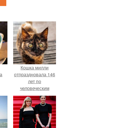
Кошка милли
за
отпраздновала 146
лет по
человеческим
Меркам и
претендует на
звание самой
старой в мире.