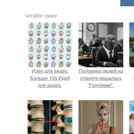
Читайте также
Идеи для видео.
Половина людей на
Больше 100 Идей
планете оказалась
для видео.
"Голубями".