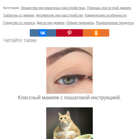
Категории:
Лекарства при кишечных расстройствах
,
Помощь при острой диарее
,
Таблетки от диареи
,
Антибиотик при расстройстве
,
Клинические особенности
,
Средство от поноса
,
Диета при диарее
,
Общие принципы
,
Разрешенные продукты
Читайте также
Классный макияж с пошаговой инструкцией.