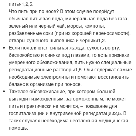
питья
1,2,5
.
Что пить при по носе? В этом случае подойдут
обычная питьевая вода, минеральная вода без газа,
зеленый или черный чай, морсы, компоты,
разбавленные соки (при их хорошей переносимости),
отвары сушеного шиповника и черники
1,2
.
Если появляются сильная жажда, сухость во рту,
беспокойство и синяки под глазами, то есть признаки
умеренного обезвоживания, пить нужно специальные
регидратационные растворы
1,5
. Они содержат самые
необходимые электролиты и помогают восстановить
баланс в организме при поносе.
Тяжелое обезвоживание, при котором больной
выглядит изможденным, заторможенным, не может
пить и практически не мочится, – показание для
госпитализации и внутривенной регидратации
2,5
. В
таких случаях необходима неотложная медицинская
помощь.