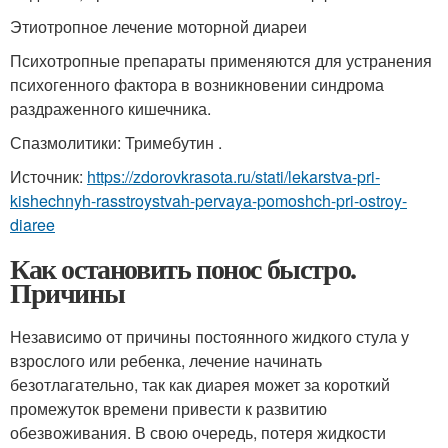
Этиотропное лечение моторной диареи
Психотропные препараты применяются для устранения
психогенного фактора в возникновении синдрома
раздраженного кишечника.
Спазмолитики: Тримебутин .
Источник:
https://zdorovkrasota.ru/stati/lekarstva-pri-
kishechnyh-rasstroystvah-pervaya-pomoshch-pri-ostroy-
diaree
Как остановить понос быстро.
Причины
Независимо от причины постоянного жидкого стула у
взрослого или ребенка, лечение начинать
безотлагательно, так как диарея может за короткий
промежуток времени привести к развитию
обезвоживания. В свою очередь, потеря жидкости