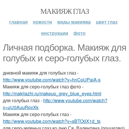
МАКИЯЖ ГЛАЗ
главная
новости
виды макияжа
цвет глаз
инструкции
фото
Личная подборка. Макияж для
голубых и серо-голубых глаз.
дневной макияж для голубых глаз -
http://www.youtube.com/watch?v=hnCpUPaiA-s
Макияж для серо-голубых глаз фото -
http://makijazhi.ru/makeup_grey_blue_eyes.html
для голубых глаз -
http://www.youtube.com/watch?
v=uU0AuuRpvXk
Макияж для серо-голубых глаз -
http://www.youtube.com/watch?v=sBTO0X1d_ts
для серо-зеленых глаз ко дню Св. Валентина (пошагово)