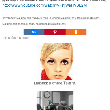
http://www.youtube.com/watch?v=stjWaHVSL2M
Категории:
макияж для голубых глаз
,
дневной макияж глаз
,
макияж фото глаз
,
макияж для зеленых глаз
,
пошаговый макияж глаз
Читайте также
макияж в стиле Твигги.