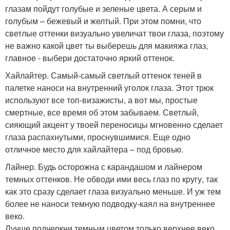
глазам пойдут голубые и зеленые цвета. А серым и
голубым – бежевый и желтый. При этом помни, что
светлые оттенки визуально увеличат твои глаза, поэтому
не важно какой цвет ты выберешь для макияжа глаз,
главное - выбери достаточно яркий оттенок.
Хайлайтер. Самый-самый светлый оттенок теней в
палетке наноси на внутренний уголок глаза. Этот трюк
используют все топ-визажисты, а вот мы, простые
смертные, все время об этом забываем. Светлый,
сияющий акцент у твоей переносицы мгновенно сделает
глаза распахнутыми, проснувшимися. Еще одно
отличное место для хайлайтера – под бровью.
Лайнер. Будь осторожна с карандашом и лайнером
темных оттенков. Не обводи ими весь глаз по кругу, так
как это сразу сделает глаза визуально меньше. И уж тем
более не наноси темную подводку-каял на внутреннее
веко.
Лучше подчеркни темным цветом только верхнее веко.