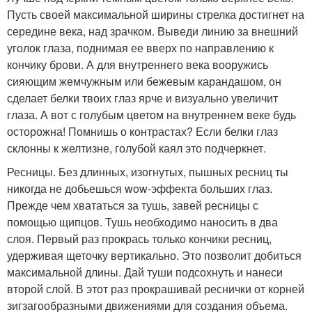
Пусть своей максимальной ширины стрелка достигнет на
середине века, над зрачком. Выведи линию за внешний
уголок глаза, поднимая ее вверх по направлению к
кончику брови. А для внутреннего века вооружись
сияющим жемчужным или бежевым карандашом, он
сделает белки твоих глаз ярче и визуально увеличит
глаза. А вот с голубым цветом на внутреннем веке будь
осторожна! Помнишь о контрастах? Если белки глаз
склонны к желтизне, голубой каял это подчеркнет.
Ресницы. Без длинных, изогнутых, пышных ресниц ты
никогда не добьешься wow-эффекта больших глаз.
Прежде чем хвататься за тушь, завей ресницы с
помощью щипцов. Тушь необходимо наносить в два
слоя. Первый раз прокрась только кончики ресниц,
удерживая щеточку вертикально. Это позволит добиться
максимальной длины. Дай туши подсохнуть и нанеси
второй слой. В этот раз прокрашивай реснички от корней
зигзагообразными движениями для создания объема.