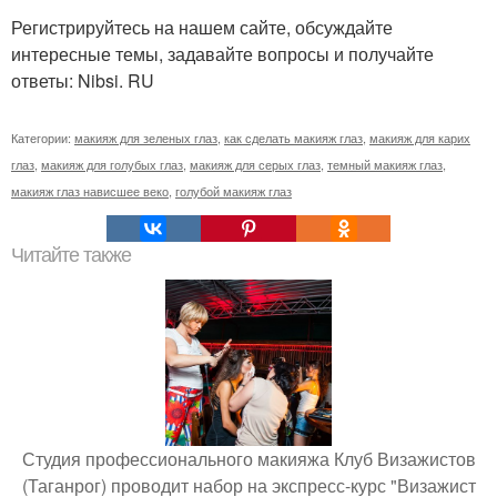
Регистрируйтесь на нашем сайте, обсуждайте
интересные темы, задавайте вопросы и получайте
ответы: Nibsi. RU
Категории:
макияж для зеленых глаз
,
как сделать макияж глаз
,
макияж для карих
глаз
,
макияж для голубых глаз
,
макияж для серых глаз
,
темный макияж глаз
,
макияж глаз нависшее веко
,
голубой макияж глаз
Читайте также
Студия профессионального макияжа Клуб Визажистов
(Таганрог) проводит набор на экспресс-курс "Визажист