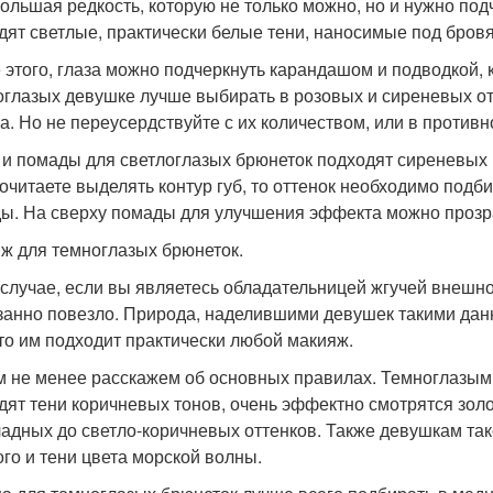
 большая редкость, которую не только можно, но и нужно по
дят светлые, практически белые тени, наносимые под бров
 этого, глаза можно подчеркнуть карандашом и подводкой, 
оглазых девушке лучше выбирать в розовых и сиреневых от
а. Но не переусердствуйте с их количеством, или в противн
 и помады для светлоглазых брюнеток подходят сиреневых и
очитаете выделять контур губ, то оттенок необходимо подби
ы. На сверху помады для улучшения эффекта можно прозр
ж для темноглазых брюнеток.
 случае, если вы являетесь обладательницей жгучей внешно
занно повезло. Природа, наделившими девушек такими данн
что им подходит практически любой макияж.
м не менее расскажем об основных правилах. Темноглазым
дят тени коричневых тонов, очень эффектно смотрятся золот
адных до светло-коричневых оттенков. Также девушкам тако
ого и тени цвета морской волны.