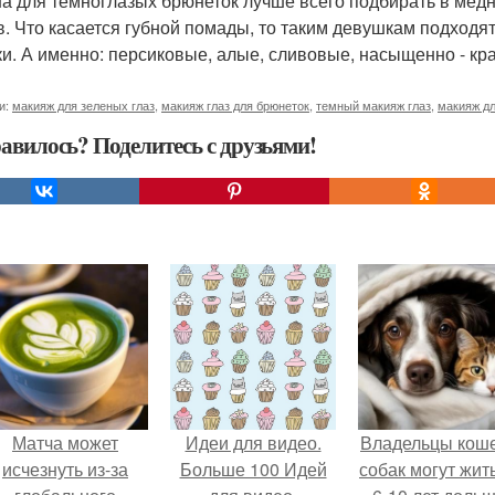
а для темноглазых брюнеток лучше всего подбирать в медн
в. Что касается губной помады, то таким девушкам подходят
ки. А именно: персиковые, алые, сливовые, насыщенно - кр
и:
макияж для зеленых глаз
,
макияж глаз для брюнеток
,
темный макияж глаз
,
макияж дл
авилось? Поделитесь с друзьями!
Матча может
Идеи для видео.
Владельцы коше
исчезнуть из-за
Больше 100 Идей
собак могут жит