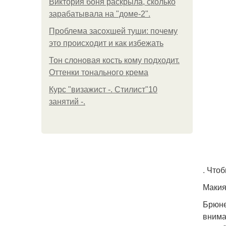
Виктория боня раскрыла, сколько
зарабатывала на "доме-2".
Проблема засохшей туши: почему
это происходит и как избежать
Тон слоновая кость кому подходит.
Оттенки тонального крема
Курс "визажист -. Стилист"10
занятий -.
. Что
Макия
Брюне
внима