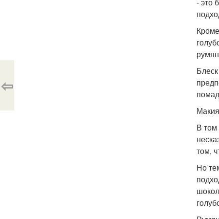
- это
подхо
Кроме
голуб
румян
Блеск
⇦
предп
помад
Макия
В том
неска
том, 
Но те
подхо
шокол
голуб