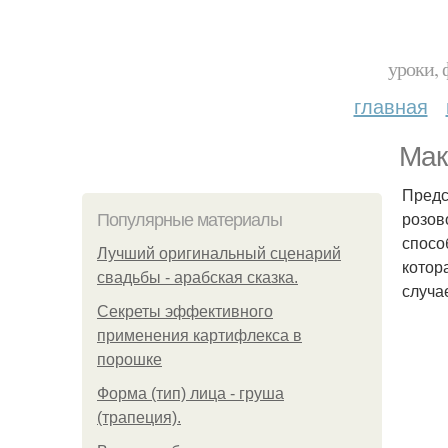
уроки, 
главная
Мак
Предс
розов
Популярные материалы
спосо
Лучший оригинальный сценарий
котор
свадьбы - арабская сказка.
случа
Секреты эффективного
применения картифлекса в
порошке
Форма (тип) лица - груша
(трапеция).