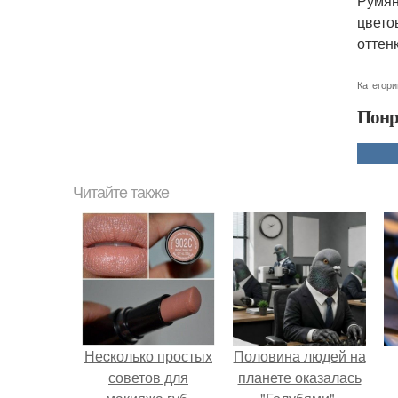
Румян
цвето
оттен
Категори
Понр
Читайте также
Неcколько простых
Половина людей на
советов для
планете оказалась