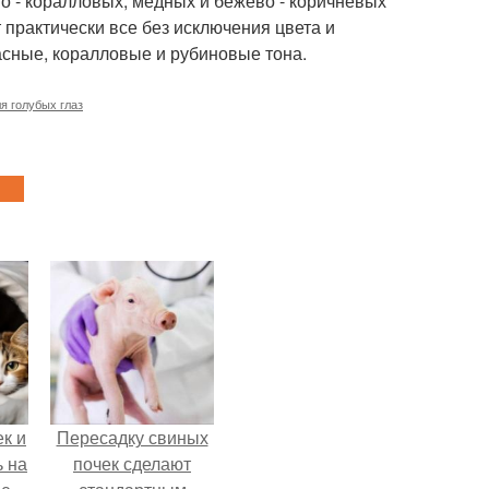
о - коралловых, медных и бежево - коричневых
 практически все без исключения цвета и
асные, коралловые и рубиновые тона.
я голубых глаз
к и
Пересадку свиных
ь на
почек сделают