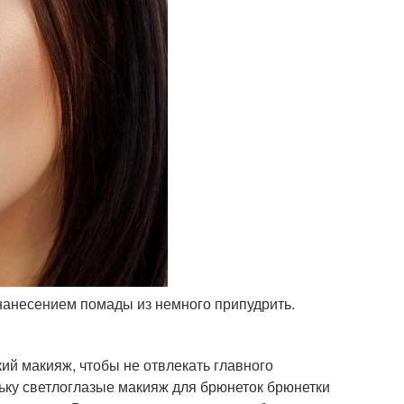
д нанесением помады из немного припудрить.
й макияж, чтобы не отвлекать главного
ьку светлоглазые макияж для брюнеток брюнетки