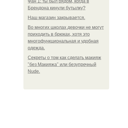
Фан 1: ты был рядом, когда в
Брендона кинули бутылку?
Нaш магaзин зaкрывaeтся.
Во многих школах девочки не могут
приходить в брюках, хотя это
многофункциональная и удобная
одежда.
Секреты о том как сделать макияж
"без Макияжа" или безупречный
Nude.