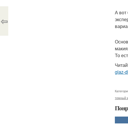
А вот
⇦
экспе
вариа
Основ
макия
То ес
Читай
glaz-d
Категори
темный 
Понр