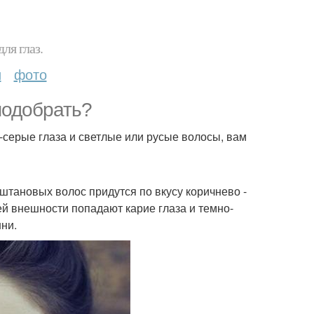
ля глаз.
и
фото
подобрать?
о-серые глаза и светлые или русые волосы, вам
аштановых волос придутся по вкусу коричнево -
ей внешности попадают карие глаза и темно-
ни.