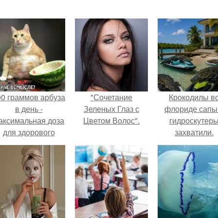
00 граммов арбуза
"Сочетание
Крокодилы в
в день -
Зеленых Глаз с
флориде сапы
аксимальная доза
Цветом Волос".
гидроскутер
для здорового
захватили.
взрослого,
предупредили
врачи.