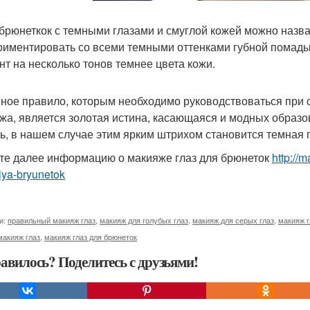
 брюнеткок с темными глазами и смуглой кожей можно назва
риментировать со всеми темными оттенками губной помад
нт на несколько тонов темнее цвета кожи.
ное правило, которым необходимо руководствоваться при с
жа, является золотая истина, касающаяся и модных образов,
ть, в нашем случае этим ярким штрихом становится темная 
те далее информацию о макияже глаз для брюнеток
http://
lya-bryunetok
и:
правильный макияж глаз
,
макияж для голубых глаз
,
макияж для серых глаз
,
макияж г
макияж глаз
,
макияж глаз для брюнеток
авилось? Поделитесь с друзьями!