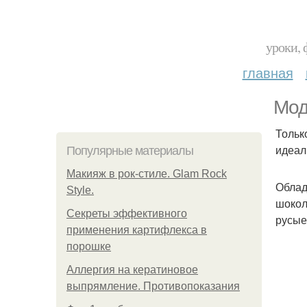
уроки, 
главная
Мод
Тольк
идеал
Популярные материалы
Макияж в рок-стиле. Glam Rock
Облад
Style.
шокол
Секреты эффективного
русые
применения картифлекса в
порошке
Аллергия на кератиновое
выпрямление. Противопоказания