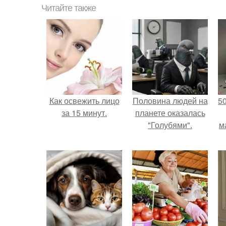
Читайте также
Как освежить лицо
Половина людей на
5
за 15 минут.
планете оказалась
"Голубями".
м