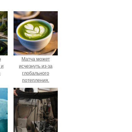
о
Матча может
 и
исчезнуть из-за
ы
глобального
потепления.