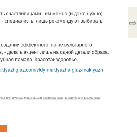
ть счастливицами - им можно (и даже нужно)
⇨
ы - специалисты лишь рекомендуют выбирать
оздании эффектного, но не вульгарного
 - делать акцент лишь на одной детали образа.
губная помада. Красотаиздоровье.
makiyazhglaz.com/vidy-makiyazha-glaz/makiyazh-
лаз для русых
,
макияж для зеленых глаз
,
макияж для карих глаз
,