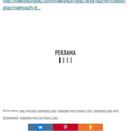
http://makiyazhglaz.com/makiyazh-glaz-dlya-raznyh-cvetov-
glaz/makiyazh-d...
Категории:
как сделать макияж глаз
,
макияж для серых глаз
,
макияж глаз для
блондинок
,
макияж для голубых глаз