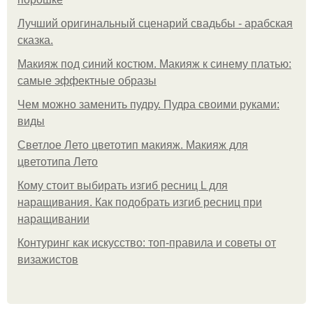
Лучший оригинальный сценарий свадьбы - арабская
сказка.
Макияж под синий костюм. Макияж к синему платью:
самые эффектные образы
Чем можно заменить пудру. Пудра своими руками:
виды
Светлое Лето цветотип макияж. Макияж для
цветотипа Лето
Кому стоит выбирать изгиб ресниц L для
наращивания. Как подобрать изгиб ресниц при
наращивании
Контуринг как искусство: топ-правила и советы от
визажистов