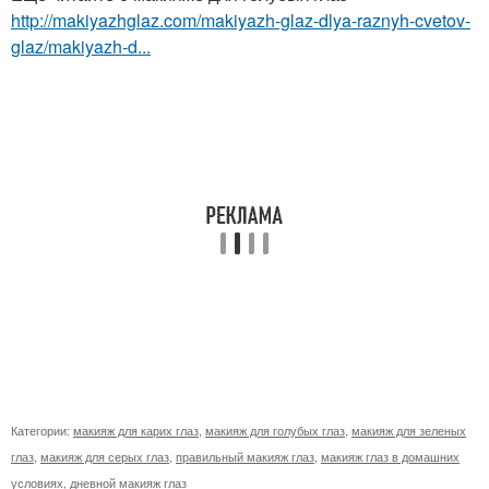
http://makiyazhglaz.com/makiyazh-glaz-dlya-raznyh-cvetov-
glaz/makiyazh-d...
Категории:
макияж для карих глаз
,
макияж для голубых глаз
,
макияж для зеленых
глаз
,
макияж для серых глаз
,
правильный макияж глаз
,
макияж глаз в домашних
условиях
,
дневной макияж глаз