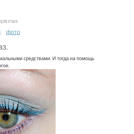
ля глаз.
и
фото
з.
имальными средствами. И тогда на помощь
огое.