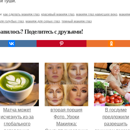
 и туши.
и:
как сделать макияж глаз
,
красивый макияж глаз
,
макияж глаз нависшее веко
,
макияж
ля голубых глаз
,
макияж для серых глаз
,
темный макияж глаз
авилось? Поделитесь с друзьями!
Матча может
вторая порция
В госдуме
исчезнуть из-за
Фото. Уроки
предложили
глобального
Макияжа:
разрешить