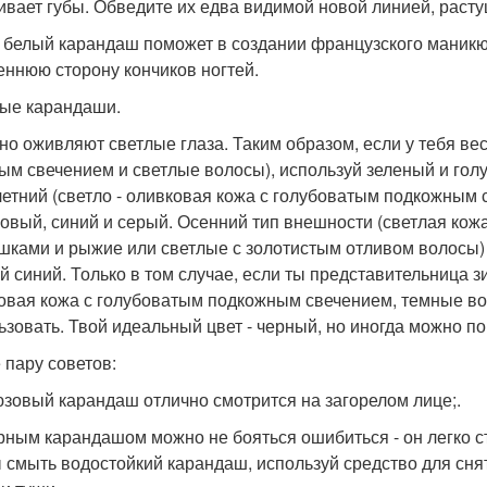
ивает губы. Обведите их едва видимой новой линией, расту
 белый карандаш поможет в создании французского маникю
еннюю сторону кончиков ногтей.
ые карандаши.
но оживляют светлые глаза. Таким образом, если у тебя ве
тым свечением и светлые волосы), используй зеленый и голу
летний (светло - оливковая кожа с голубоватым подкожным 
овый, синий и серый. Осенний тип внешности (светлая кож
шками и рыжие или светлые с золотистым отливом волосы)
й синий. Только в том случае, если ты представительница з
овая кожа с голубоватым подкожным свечением, темные во
ьзовать. Твой идеальный цвет - черный, но иногда можно п
 пару советов:
юзовый карандаш отлично смотрится на загорелом лице;.
ерным карандашом можно не бояться ошибиться - он легко с
 смыть водостойкий карандаш, используй средство для снят