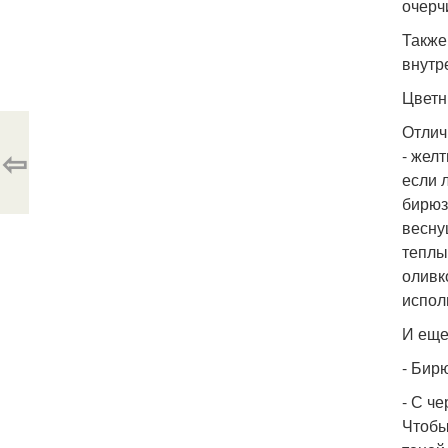
очерч
Также
внутр
Цветн
Отлич
⇦
- жел
если 
бирюз
весну
теплы
оливк
испол
И еще
- Бир
- С ч
Чтобы