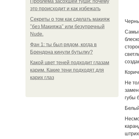
Проблема засохшей туши: почему
это происходит и как избежать
Секреты о том как сделать макияж
Черны
"без Макияжа" или безупречный
Самый
Nude.
блеск
Фан 1: ты был рядом, когда в
сторо
Брендона кинули бутылку?
светл
созда
Какой цвет теней подходит глазам
карим. Какие тени подходят для
Корич
карих глаз
Не то
замен
губы 
Белый
Несмо
каран
штрих