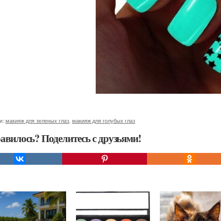
и:
макияж для зеленых глаз
,
макияж для голубых глаз
авилось? Поделитесь с друзьями!