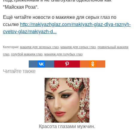
"Майская Роза".
Ещё читайте новости о макияже для серых глаз по
ссылке
http://makiyazhglaz.com/makiyazh-glaz-dlya-raznyh-
cvetov-glaz/makiyazh-d...
Категории:
макияж для зеленых глаз
,
макияж для серых глаз
,
правильный макияж
глаз
,
голубой макияж глаз
,
макияж для голубых глаз
Читайте также
Красота глазами мужчин.