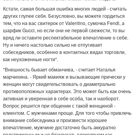
Кстати, самая большая ошибка многих людей - считать
других глупее себя. Безусловно, вы можете гордиться
тем, что на вас свитерок от Valentino, сумочка Fendi, а
шарфик Gucci, но если они не первой свежести, то вы
вряд ли оставите респектабельное впечатление о себе.
Ну и ничего настолько сильно не отпугивает
собеседников, особенно в контактных видах торговли,
как неухоженные ногти".
"Внешность бывает обманчива, - считает Наталья
марчихина. - Яркий макияж и вызывающие прически у
женщин могут свидетельствовать о диаметрально
противоположных характерах. Это может быть как очень
активная и уверенная в себе особа, так и наоборот.
Вопрос решится при общении с такой женщиной -
клиентом. С мужчинами проще. Для того чтобы привлечь
внимание собеседника и произвести хорошее
впечатление, мужчине достаточно быть аккуратно
подстриженным и не благоухать одеколоном как