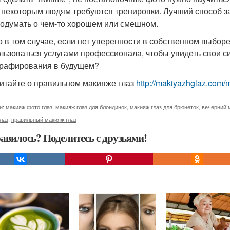
, некоторым людям требуются тренировки. Лучший способ з
 подумать о чем-то хорошем или смешном.
о в том случае, если нет уверенности в собственном выборе
льзоваться услугами профессионала, чтобы увидеть свои с
рафирования в будущем?
итайте о правильном макияже глаз
http://makiyazhglaz.com/
и:
макияж фото глаз
,
макияж глаз для блондинок
,
макияж глаз для брюнеток
,
вечерний 
лаз
,
правильный макияж глаз
авилось? Поделитесь с друзьями!