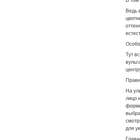
Ведь 
цветн
оттен
естес
Особо
Тут в
вульг
центр
Прави
На ул
лицо 
формы
выбра
смотр
для у
Главн