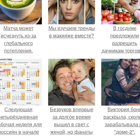
Матча может
Мы изучаем тренды
В госдуме
исчезнуть из-за
в макияже вместе?
предложили
глобального
разрешить
потепления.
дачникам торго
своей
сельхозпродукц
в людных мест
Следующая
Безруков впервые
Виктория бон
четырёхдневная
за долгое время
раскрыла, скол
абочая неделя для
вышел в свет с
зарабатывала 
россиян в начале
женой, но фанаты
"доме-2".
ноября наступит.
не оценили