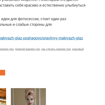
аставить себя красиво и естественно улыбнуться
 идеи для фотосессии, стоит один раз
ильные и слабые стороны для
makiyazh-glaz-poshagovo/pravilnyy-makiyazh-glaz
макияж глаз
,
дневной макияж глаз
,
как сделать макияж глаз
,
красивый