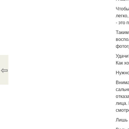
Чтобы
легко
- это
Таким
воспо
фотог
Удачи
Как х
⇦
Нужно
Вниман
сальн
отказ
лица.
смотр
Лишь 