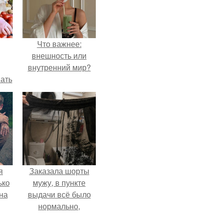
Что важнее:
внешность или
внутренний мир?
вать
ией
ах.
я
Заказала шорты
ько
мужу, в пункте
на
выдачи всё было
нормально,
примерил все