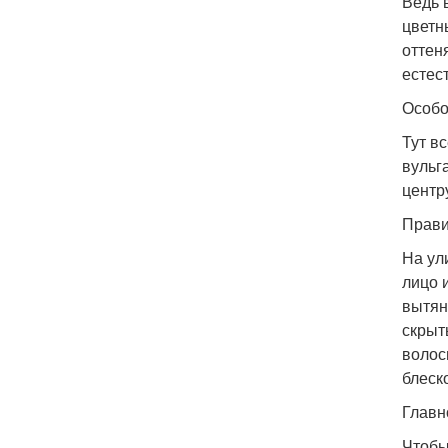
Ведь 
цветн
оттен
естес
Особо
Тут в
вульг
центр
Прави
На ул
лицо 
вытян
скрыт
волос
блеск
Главн
Чтобы