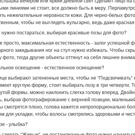
вспышка вечером или яркий дневной свет сделают лицо на 
ыми линиями не стоит, все должно быть в меру. Перламутро
ять нежелательные неровности кожи. Для черно-белых фото
твенным, чтобы не выглядеть вульгарно, ведь даже красная
 нужно постараться, выбирая красивые позы для фото?
се просто, максимальная естественность - залог успешной фо
арного закидывания ног на стул нужно избежать. Чтобы скр
у фото, тогда другие объекты оттянут на себя лишнее внима
льное освещение - естественное освещение?
ице выбирают затененные места, чтобы не "Подсвечивать" н
имеет круглую форму, стоит выбирать позу в три четверти. Т
утой формы, можно наклонить слегка голову вперед. Двой
ь, выбрав фотографирование с верхней позиции, маленький
ы смотрятся плохо, голова кажется непропорционально бол
ом для укладки, чтобы волосы смотрелись здоровыми и чис
ое - улыбка?
 сделать "Живые", не постановочные фото нужно научиться