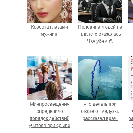
Красота глазами
Половина людей на
мужчин.
планете оказалась
"Голубями".
Минпросвещения
Что делать при
определило
ожоге от медузы,
порядок действий
рассказал врач.
р
учителя при срыве
урока.