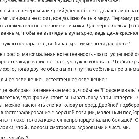
вспышка вечером или яркий дневной свет сделают лицо на 
ыми линиями не стоит, все должно быть в меру. Перламутро
ять нежелательные неровности кожи. Для черно-белых фото
твенным, чтобы не выглядеть вульгарно, ведь даже красная
 нужно постараться, выбирая красивые позы для фото?
се просто, максимальная естественность - залог успешной фо
арного закидывания ног на стул нужно избежать. Чтобы скр
у фото, тогда другие объекты оттянут на себя лишнее внима
льное освещение - естественное освещение?
ице выбирают затененные места, чтобы не "Подсвечивать" н
имеет круглую форму, стоит выбирать позу в три четверти. 
, можно наклонить слегка голову вперед. Двойной подборо
в фотографирование с верхней позиции, маленький подбор
ятся плохо, голова кажется непропорционально большой. С
кладки, чтобы волосы смотрелись здоровыми и чистыми.
ое - улыбка?