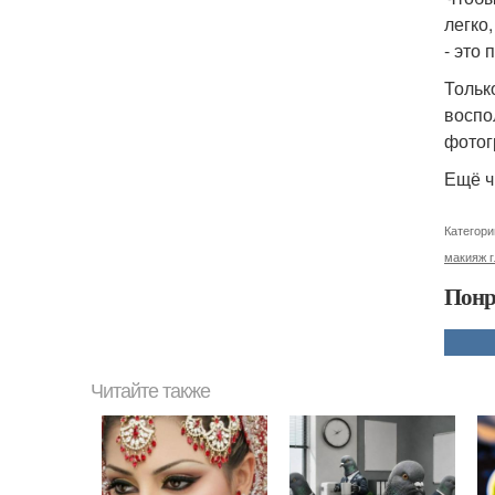
легко
- это
Тольк
воспо
фотог
Ещё ч
Категори
макияж г
Понр
Читайте также