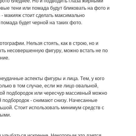
фото бледнее. Но и подводить глаза жирными
вые тени или помада будут бликовать на фото и
 - макияж стоит сделать максимально
 помада будет черной на таких фото.
тографии. Нельзя стоять, как в строю, но и
ыть несовершенную фигуру, можно встать не по
ние.
еудачные аспекты фигуры и лица. Тем, у кого
олько в том случае, если же лицо овальной,
ной подбородок или чересчур массивный можно
 подбородок - снимают снизу. Начесанные
ьшой. Стоит использовать минимум средств с
тыми.
 улыбаться искренне. Некоторым это дается