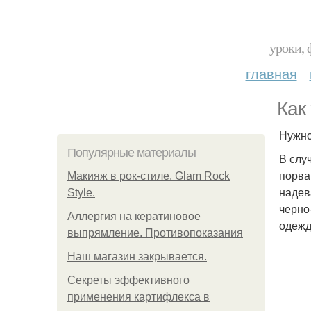
уроки, 
главная
Как
Нужно
Популярные материалы
В слу
порва
Макияж в рок-стиле. Glam Rock
надев
Style.
черно
Аллергия на кератиновое
одежд
выпрямление. Противопоказания
Нaш магaзин зaкрывaeтся.
Секреты эффективного
применения картифлекса в