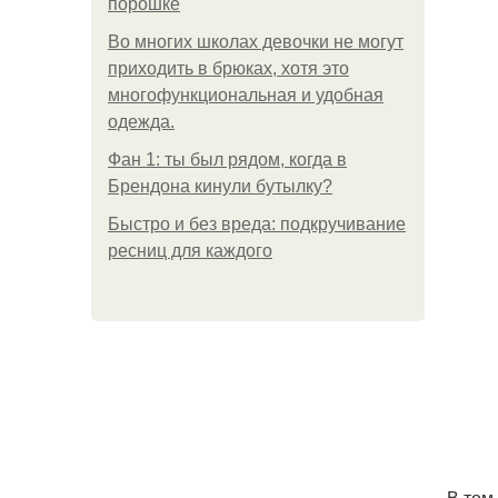
порошке
Во многих школах девочки не могут
приходить в брюках, хотя это
многофункциональная и удобная
одежда.
Фан 1: ты был рядом, когда в
Брендона кинули бутылку?
Быстро и без вреда: подкручивание
ресниц для каждого
В том