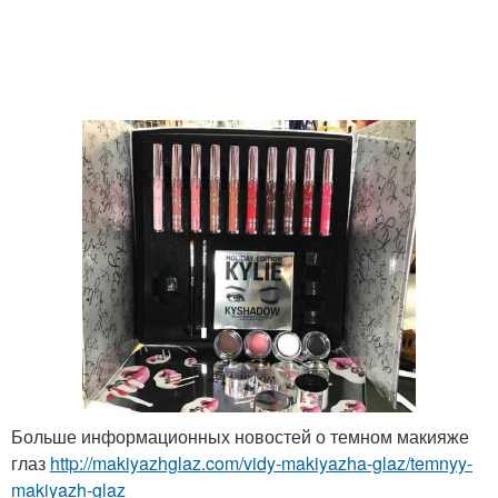
Больше информационных новостей о темном макияже
глаз
http://makiyazhglaz.com/vidy-makiyazha-glaz/temnyy-
makiyazh-glaz