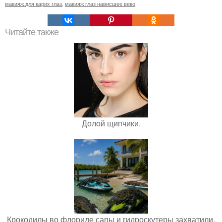
макияж для карих глаз
,
макияж глаз нависшее веко
Читайте также
Долой щипчики.
Крокодилы во флориде сапы и гидроскутеры захватили.