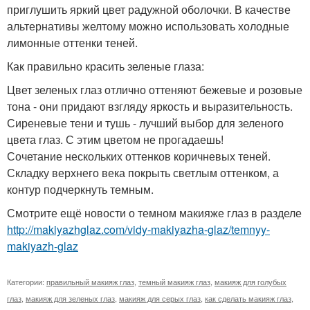
приглушить яркий цвет радужной оболочки. В качестве
альтернативы желтому можно использовать холодные
лимонные оттенки теней.
Как правильно красить зеленые глаза:
Цвет зеленых глаз отлично оттеняют бежевые и розовые
тона - они придают взгляду яркость и выразительность.
Сиреневые тени и тушь - лучший выбор для зеленого
цвета глаз. С этим цветом не прогадаешь!
Сочетание нескольких оттенков коричневых теней.
Складку верхнего века покрыть светлым оттенком, а
контур подчеркнуть темным.
Смотрите ещё новости о темном макияже глаз в разделе
http://makiyazhglaz.com/vidy-makiyazha-glaz/temnyy-
makiyazh-glaz
Категории:
правильный макияж глаз
,
темный макияж глаз
,
макияж для голубых
глаз
,
макияж для зеленых глаз
,
макияж для серых глаз
,
как сделать макияж глаз
,