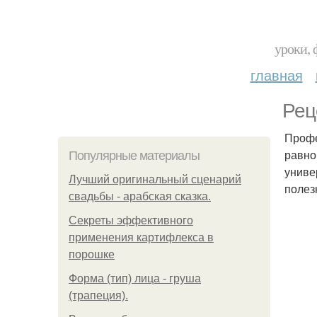
уроки, 
главная
Рец
Профе
равно
Популярные материалы
униве
Лучший оригинальный сценарий
полез
свадьбы - арабская сказка.
Секреты эффективного
применения картифлекса в
порошке
Форма (тип) лица - груша
(трапеция).