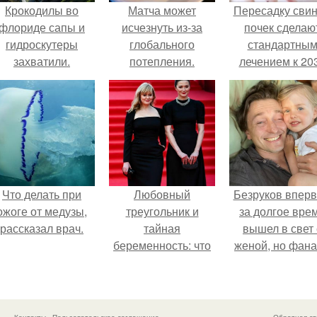
Крокодилы во
Матча может
Пересадку сви
флориде сапы и
исчезнуть из-за
почек сделаю
гидроскутеры
глобального
стандартны
захватили.
потепления.
лечением к 20
году в Японии
Что делать при
Любовный
Безруков впер
ожоге от медузы,
треугольник и
за долгое вре
рассказал врач.
тайная
вышел в свет 
беременность: что
женой, но фан
скрывает
не оценили
наследница Никиты
скромную крас
Михалкова?
Анны: "какая о
скучная.
Контакты
Пользовательское соглашение
Обратная св