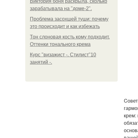
Виктория боня раскрыла, сколько
зарабатывала на "доме-2".
Проблема засохшей туши: почему
это происходит и как избежать
Тон слоновая кость кому подходит.
Оттенки тонального крема
Курс "визажист -. Стилист"10
занятий -.
Cовет
гармо
крем:
обяза
основ
вашей