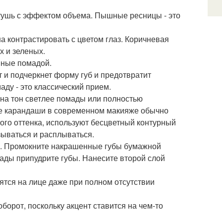
тушь с эффектом объема. Пышные ресницы - это
а контрастировать с цветом глаз. Коричневая
х и зеленых.
нные помадой.
т и подчеркнет форму губ и предотвратит
ду - это классический прием.
на тон светлее помады или полностью
ные карандаши в современном макияже обычно
ого оттенка, используют бесцветный контурный
зываться и расплываться.
ти. Промокните накрашенные губы бумажной
ады припудрите губы. Нанесите второй слой
ятся на лице даже при полном отсутствии
борот, поскольку акцент ставится на чем-то