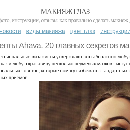
МАКИЯЖ ГЛАЗ
фото, инструкции, отзывы. как правильно сделать макияж д
новости
виды макияжа
цвет глаз
инструкци
епты Ahava. 20 главных секретов ма
ссиональные визажисты утверждают, что абсолютно любу
 как и любую красавицу несколько неумелых мазков смогут
рсальных советов, которые помогут избежать стандартных о
ных приемов.