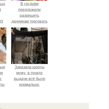
ных
В госдуме
т
предложили
м
разрешить
33
дачникам торговать
.
своей
сельхозпродукцией
в людных местах.
вые
Заказала шорты
мя
мужу, в пункте
с
выдачи всё было
аты
нормально,
примерил все
оту
хорошо, ничего не
на
предвещало беды.
язь