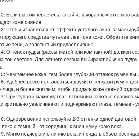
 2: Если вы сомневаетесь, какой из выбранных оттенков ва
идаст коже сияние.
 3: Чтобы избавиться от эффекта усталого лица, замаскиру
ктирующего средства чуть светлее тона кожи. Обратите вни
атые тени, а золотистый придаст сияние.
 4: Оттенок пудры (рассыпчатой или компактной) должен со
на тон светлее. Для летнего сезона выбирают обычно пудру
.
 5: Чем темнее кожа, тем более глубокий оттенок румян вы 
 6: Удобнее всего пользоваться двумя оттенками румян для
 лица, и более светлым, чтобы придать коже свежий отдох
 7: Приступая к макияжу глаз, вспомним золотые правила
ки зрительно увеличивают и подчеркивают глаза, темные - 
 8: Одновременно используйте 2-3 оттенка одной цветовой 
е веко и темный - от середины к внешнему краю века.
 9: Мягко подчеркнуть линию века и придать объем ресниц