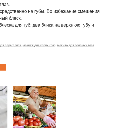
глаз.
осредственно на губы. Во избежание смешения
ный блеск.
леска для губ: два блика на верхнюю губу и
ля серых глаз
,
макияж для карих глаз
,
макияж для зеленых глаз