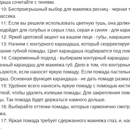
даша сочетайте с тенями.
 10: Беспроигрышный выбор для макияжа ресниц - черная 
лассика.
 11: Если вы решили использовать цветную тушь, она должн
подойдет для голубых и серых глаз, серая и синяя - для кари
 12: Яркий цветовой акцент на вашем лице - губы, накраше
 13: Начнем с контурного карандаша, который скорректируе
кание губной помады. Цвет карандаша подбирается под пома
 14: Современный подход - выбираем контурный карандаш 
ачный карандаш для макияжа губ. Дело в том, что контур
ьзуются, если наносят яркую помаду. Если помада пастельн
даш. Основная функция карандаша - не дать помаде разма
 15: Удобнее всего наносить яркую помаду с помощью кис
ткой, чтобы удалить излишки помады. Для закрепления пом
ы. Так помада будет держаться намного дольше.
 16: Выбирайте оттенки помады, которые гармонично смотр
жа.
 17: Яркая помада требует сдержанного макияжа глаз, и, нао
.