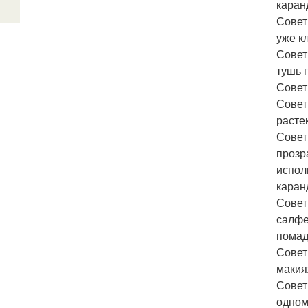
каран
Совет
уже к
Совет
тушь 
Совет
Совет
расте
Совет
прозр
испол
каран
Совет
салфе
помад
Совет
макия
Совет
одном