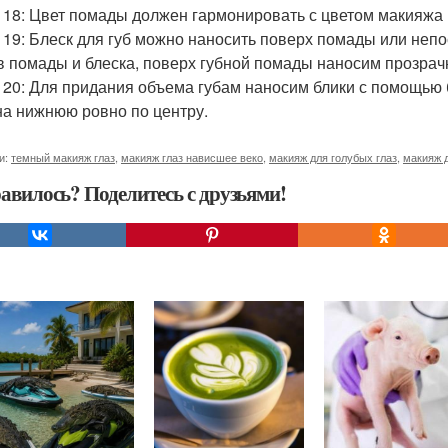
 18: Цвет помады должен гармонировать с цветом макияжа 
 19: Блеск для губ можно наносить поверх помады или неп
в помады и блеска, поверх губной помады наносим прозрач
 20: Для придания объема губам наносим блики с помощью б
на нижнюю ровно по центру.
и:
темный макияж глаз
,
макияж глаз нависшее веко
,
макияж для голубых глаз
,
макияж д
авилось? Поделитесь с друзьями!