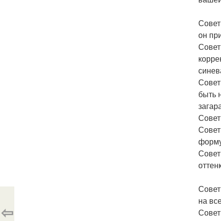
Совет
он пр
Совет
корре
синев
Совет
быть 
загара
Совет
Совет
форму
Совет
оттен
Совет
на вс
⇦
Совет