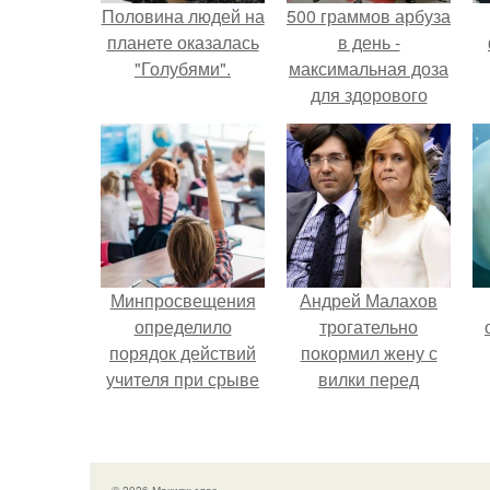
Половина людей на
500 граммов арбуза
планете оказалась
в день -
"Голубями".
максимальная доза
для здорового
взрослого,
предупредили
врачи.
Минпросвещения
Андрей Малахов
определило
трогательно
порядок действий
покормил жену с
учителя при срыве
вилки перед
урока.
камерой, вызвав
умиление у
поклонников.
© 2026 Макияж глаз