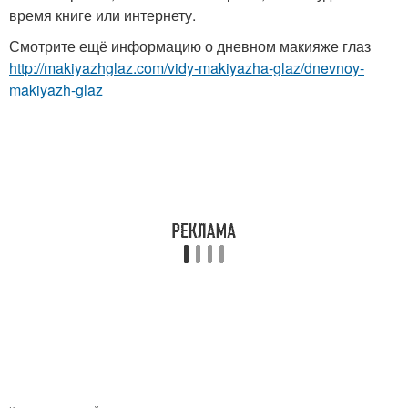
время книге или интернету.
Смотрите ещё информацию о дневном макияже глаз
http://makiyazhglaz.com/vidy-makiyazha-glaz/dnevnoy-
makiyazh-glaz