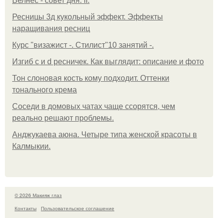
Велнес - совет дня: II.
Ресницы 3д кукольный эффект. Эффекты
наращивания ресниц
Курс "визажист -. Стилист"10 занятий -.
Изгиб c и d ресничек. Как выглядит: описание и фото
Тон слоновая кость кому подходит. Оттенки
тонального крема
Соседи в домовых чатах чаще ссорятся, чем
реально решают проблемы.
Анджукаева аюна. Четыре типа женской красоты в
Калмыкии.
© 2026 Макияж глаз
Контакты
Пользовательское соглашение