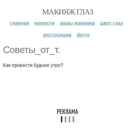
МАКИЯЖ ГЛАЗ
главная
новости
виды макияжа
цвет глаз
инструкции
фото
Советы_от_т.
Как провести буднее утро?