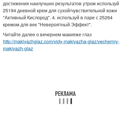
достижения наилучших результатов утром используй
25194 дневной крем для сухой/чувствительной кожи
"Активный Кислород". 4. используй в паре с 25264
кремом для век "Невероятный Эффект".
Читайте далее о вечернем макияже глаз
http://makiyazhglaz.com/vidy-makiyazha-glaz/vecherniy-
makiyazh-glaz