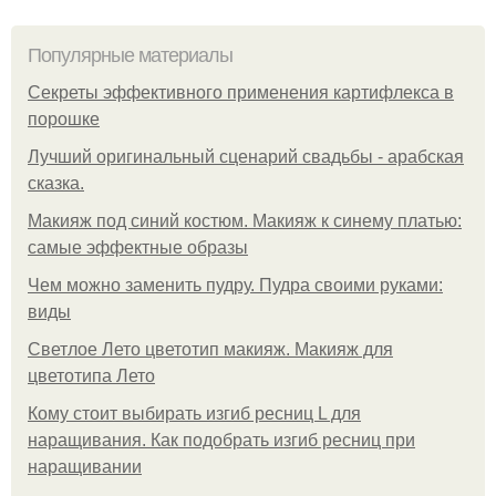
Популярные материалы
Секреты эффективного применения картифлекса в
порошке
Лучший оригинальный сценарий свадьбы - арабская
сказка.
Макияж под синий костюм. Макияж к синему платью:
самые эффектные образы
Чем можно заменить пудру. Пудра своими руками:
виды
Светлое Лето цветотип макияж. Макияж для
цветотипа Лето
Кому стоит выбирать изгиб ресниц L для
наращивания. Как подобрать изгиб ресниц при
наращивании