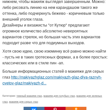
нижнем, чтобы макияж выглядел завершенным. Можно:
либо рисовать линию на нем карандашом такого же
оттенка, либо подчеркнуть бежево - коричневым только
внешний уголок глаза.
Дизайнеры и визажисты "от Кутюр" предлагают
огромное количество абсолютно невероятных
вариантов стрелок, но большая часть этих вариантов
подходит разве что для подиумных выходов.
Хотя свою идею, свою изюминку всё равно можно найти
- пусть не в таких гротескных формах, а в более простых:
классических или в стиле пин -ап.
Больше информационных статей о макияже для серых
глаз
http://makiyazhglaz.com/makiyazh-glaz-dlya-raznyh-
cvetov-glaz/makiyazh-d...
Категории:
темный макияж глаз
,
макияж для голубых глаз
,
макияж для зеленых
глаз
,
макияж для серых глаз