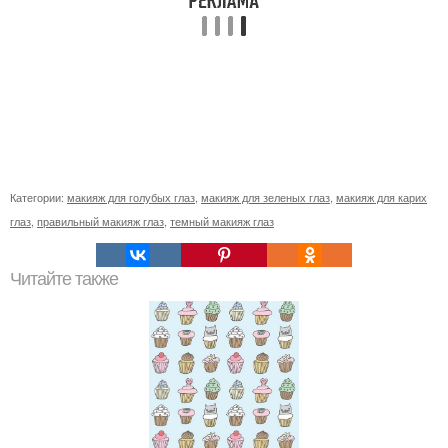
Категории:
макияж для голубых глаз
,
макияж для зеленых глаз
,
макияж для карих
глаз
,
правильный макияж глаз
,
темный макияж глаз
Читайте также