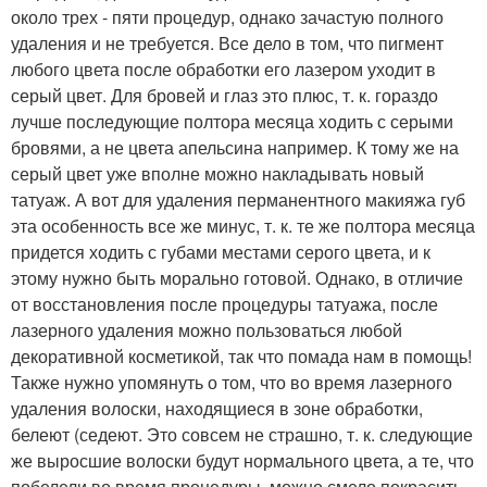
около трех - пяти процедур, однако зачастую полного
удаления и не требуется. Все дело в том, что пигмент
любого цвета после обработки его лазером уходит в
серый цвет. Для бровей и глаз это плюс, т. к. гораздо
лучше последующие полтора месяца ходить с серыми
бровями, а не цвета апельсина например. К тому же на
серый цвет уже вполне можно накладывать новый
татуаж. А вот для удаления перманентного макияжа губ
эта особенность все же минус, т. к. те же полтора месяца
придется ходить с губами местами серого цвета, и к
этому нужно быть морально готовой. Однако, в отличие
от восстановления после процедуры татуажа, после
лазерного удаления можно пользоваться любой
декоративной косметикой, так что помада нам в помощь!
Также нужно упомянуть о том, что во время лазерного
удаления волоски, находящиеся в зоне обработки,
белеют (седеют. Это совсем не страшно, т. к. следующие
же выросшие волоски будут нормального цвета, а те, что
побелели во время процедуры, можно смело покрасить