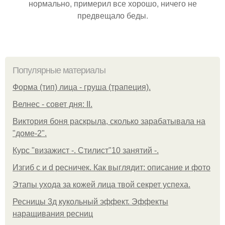
нормально, примерил все хорошо, ничего не
предвещало беды.
Популярные материалы
Форма (тип) лица - груша (трапеция).
Велнес - совет дня: II.
Виктория боня раскрыла, сколько зарабатывала на
"доме-2".
Курс "визажист -. Стилист"10 занятий -.
Изгиб c и d ресничек. Как выглядит: описание и фото
Этапы ухода за кожей лица твой секрет успеха.
Ресницы 3д кукольный эффект. Эффекты
наращивания ресниц