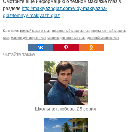
Смотрите ещё информацию о темном макияже глаз в
разделе
http://makiyazhglaz.com/vidy-makiyazha-
glaz/temnyy-makiyazh-glaz
Категории:
темный макияж глаз
,
правильный макияж глаз
,
перманентный макияж
глаз
,
макияж для серых глаз
,
макияж для зеленых глаз
,
дневной макияж глаз
Читайте также
Школьная любовь. 25 серия.