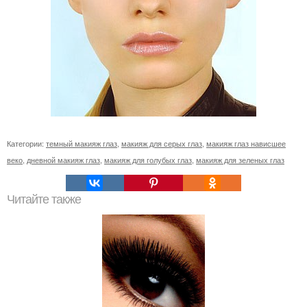
Категории:
темный макияж глаз
,
макияж для серых глаз
,
макияж глаз нависшее
веко
,
дневной макияж глаз
,
макияж для голубых глаз
,
макияж для зеленых глаз
Читайте также