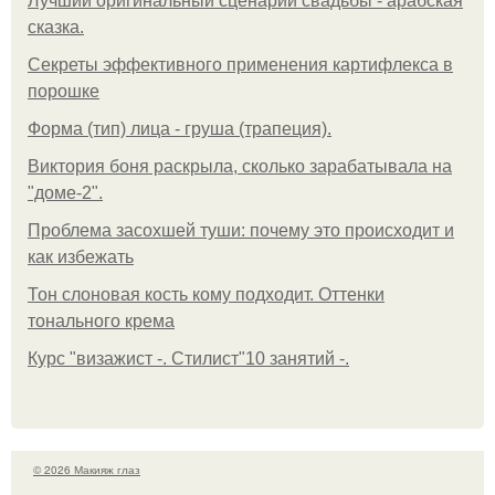
Лучший оригинальный сценарий свадьбы - арабская
сказка.
Секреты эффективного применения картифлекса в
порошке
Форма (тип) лица - груша (трапеция).
Виктория боня раскрыла, сколько зарабатывала на
"доме-2".
Проблема засохшей туши: почему это происходит и
как избежать
Тон слоновая кость кому подходит. Оттенки
тонального крема
Курс "визажист -. Стилист"10 занятий -.
© 2026 Макияж глаз