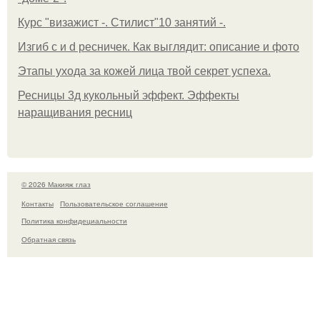
Курс "визажист -. Стилист"10 занятий -.
Изгиб c и d ресничек. Как выглядит: описание и фото
Этапы ухода за кожей лица твой секрет успеха.
Ресницы 3д кукольный эффект. Эффекты
наращивания ресниц
© 2026 Макияж глаз
Контакты
Пользовательское соглашение
Политика конфидециальности
Обратная связь