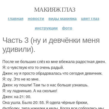
МАКИЯЖ ГЛАЗ
главная
новости
виды макияжа
цвет глаз
инструкции
фото
Часть 3 (ну и девчёнки меня
удивили).
После не больших слёз ко мне вбежала радостная джен.
Я: о чувствую кто то очень радый.
Джен: ну я просто обрадовалась что сегодня девичник.
Я: оу. Это не ко мне.
Джен: ну пошли! Там ты о нас больше узнаешь.
Я: ну ладнинько. А на сколько!
Джен: на 21: 00.
Она ушла. Было 20: 55. Я одела чёрные брюки,
футболку, типа накидки и кеды. Когда все собрались мы