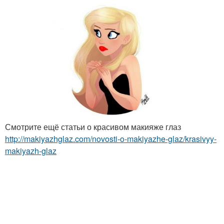
Смотрите ещё статьи о красивом макияже глаз
http://makiyazhglaz.com/novosti-o-makiyazhe-glaz/krasivyy-
makiyazh-glaz