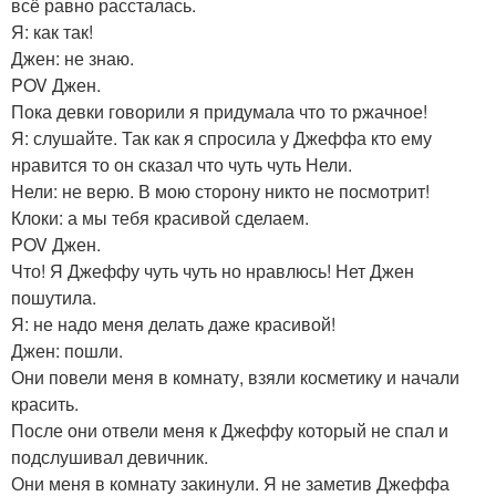
всё равно рассталась.
Я: как так!
Джен: не знаю.
POV Джен.
Пока девки говорили я придумала что то ржачное!
Я: слушайте. Так как я спросила у Джеффа кто ему
нравится то он сказал что чуть чуть Нели.
Нели: не верю. В мою сторону никто не посмотрит!
Клоки: а мы тебя красивой сделаем.
POV Джен.
Что! Я Джеффу чуть чуть но нравлюсь! Нет Джен
пошутила.
Я: не надо меня делать даже красивой!
Джен: пошли.
Они повели меня в комнату, взяли косметику и начали
красить.
После они отвели меня к Джеффу который не спал и
подслушивал девичник.
Они меня в комнату закинули. Я не заметив Джеффа