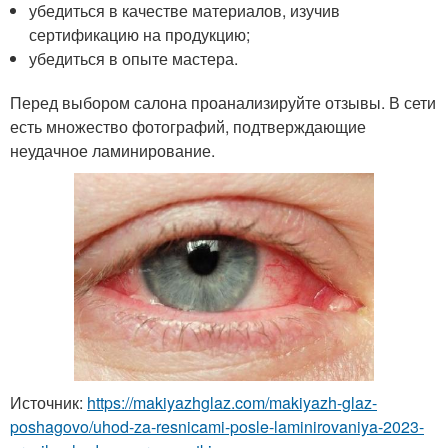
убедиться в качестве материалов, изучив
сертификацию на продукцию;
убедиться в опыте мастера.
Перед выбором салона проанализируйте отзывы. В сети
есть множество фотографий, подтверждающие
неудачное ламинирование.
Источник:
https://makiyazhglaz.com/makiyazh-glaz-
poshagovo/uhod-za-resnicami-posle-laminirovaniya-2023-