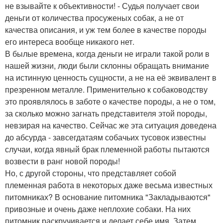
не взывайте к объективности! - Судья получает свои
деньги от количества просуженых собак, а не от
качества описания, и уж тем более в качестве породы
его интереса вообще никакого нет.
В былые времена, когда деньги не играли такой роли в
нашей жизни, люди были склонны обращать внимание
на истинную ценность сущности, а не на её эквивалент в
презренном металле. Применительно к собаководству
это проявлялось в заботе о качестве породы, а не о том,
за сколько можно загнать представителя этой породы,
невзирая на качество. Сейчас же эта ситуация доведена
до абсурда - завсегдатаям собачьих тусовок известны
случаи, когда явный брак племенной работы пытаются
возвести в ранг новой породы!
Но, с другой стороны, что представляет собой
племенная работа в некоторых даже весьма известных
питомниках? В основание питомника "Закладываются"
привозные и очень даже неплохие собаки. На них
питомник раскручивается и делает себе имя. Затем