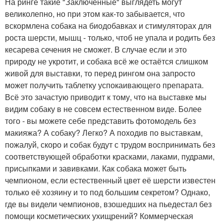
На ринге такие "Заключённые" выглядеть могут
великолепно, но при этом как-то забывается, что
вскормлена собака на биодобавках и стимуляторах для
роста шерсти, мышц - только, чтоб не упала и родить без
кесарева сечения не сможет. В случае если и это
природу не укротит, и собака всё же остаётся слишком
живой для выставки, то перед рингом она запросто
может получить таблетку успокаивающего препарата.
Всё это зачастую приводит к тому, что на выставке мы
видим собаку в не совсем естественном виде. Более
того - вы можете себе представить фотомодель без
макияжа? А собаку? Легко? А походив по выставкам,
пожалуй, скоро и собак будут с трудом воспринимать без
соответствующей обработки красками, лаками, пудрами,
присыпками и завивками. Как собака может быть
чемпионом, если естественный цвет её шерсти известен
только её хозяину и то под большим секретом? Однако,
где вы видели чемпионов, взошедших на пьедестал без
помощи косметических ухищрений? Коммерческая