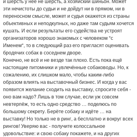
и шерсть у неё не шерсть, а хозяйский шиньон. Может
эти нечистоты до судьи и не дойдут ни в прямом, ни в
переносном смысле, может и судья окажется из страны
объективных и неподкупных, но даже там судьям хочется
кушать. И если результаты его судейства не устроят
организаторов хорошо знакомых с человеком "с
Именем", то в следующий раз его пригласят оценивать
бродячих собак в соседнем дворе.
Конечно, не всё и не везде так плохо. Есть пока ещё
настоящие питомники и увлечённые собаководы. Но, к
сожалению, их слишком мало, чтобы каким-либо
образом влиять на выставочный бизнес. И когда у вас
появится желание сходить на выставку, спросите себя -
оно вам надо? Лишь в том случае, если уж совсем
невтерпёж, то есть одно средство … поделюсь по
большому секрету. Берёте собаку и идёте … на
выставку! Но только не в ринг, а бесплатно и вокруг всех
рингов! Уверяю вас - получите колоссальное
удовольствие: и свою собаку покажете, и на других