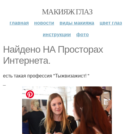
МАКИЯЖ ГЛАЗ
главная
новости
виды макияжа
цвет глаз
инструкции
фото
Найдено НА Просторах
Интернета.
есть такая профессия "Тыжвизажист! "
_