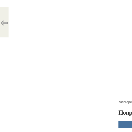
⇦
Категори
Понр