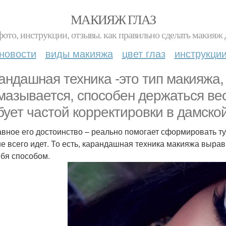
МАКИЯЖ ГЛАЗ
фото, инструкции, отзывы. как правильно сделать макияж д
новости
виды макияжа
цвет глаз
инструкци
андашная техника -это тип макияжа, 
мазывается, способен держаться ве
бует частой корректировки в дамско
авное его достоинство – реально помогает сформировать ту 
е всего идет. То есть, карандашная техника макияжа выра
ебя способом.