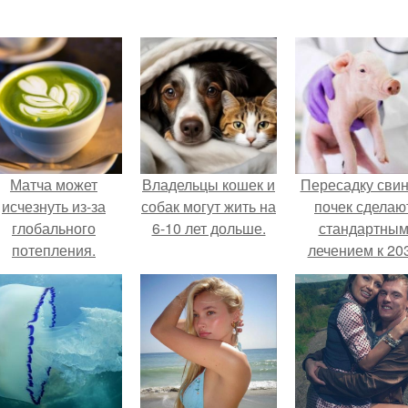
Матча может
Владельцы кошек и
Пересадку сви
исчезнуть из-за
собак могут жить на
почек сделаю
глобального
6-10 лет дольше.
стандартны
потепления.
лечением к 20
году в Японии