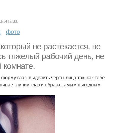
ля глаз.
и
фото
который не растекается, не
сь тяжелый рабочий день, не
й комнате.
форму глаз, выделить черты лица так, как тебе
внивает линии глаз и образа самым выгодным