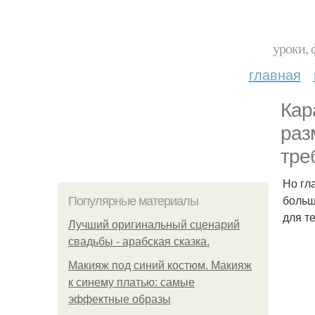
уроки, 
главная
Кар
раз
тре
Но гл
больш
Популярные материалы
для т
Лучший оригинальный сценарий
свадьбы - арабская сказка.
Макияж под синий костюм. Макияж
к синему платью: самые
эффектные образы