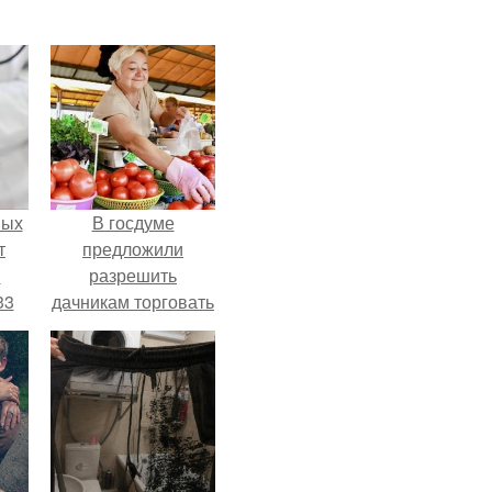
ных
В госдуме
т
предложили
м
разрешить
33
дачникам торговать
.
своей
сельхозпродукцией
в людных местах.