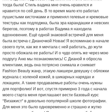
тогда была! Стиль вадика мне очень нравился и
нравится по сей день. В то время мало кто работал
пушистыми кисточками и применял гелевые и кремовые
текстуры как подлоджка, была эра карандашки и невских
берегов, поэтому в работах Вадима я находила
вдохновение. Ещё одной знаковой встречей для меня
была встреча с Дианочкой Новак! Я вспоминаю в начале
своего пути, как же я мечтала с ней работать, до жути
просто обожала ее работы! И о чудо опять же через мою
подругу Аню мы познакомились! С Дианой я обросла
клиентами, ведь она потрясно снимала и снимает
Fashion Beauty жанр, этакую лакшери девушку с обложки
журнала с холеной кожей, в шикарных нарядах и
локациях. А такие продаваемые работы очень нужны
для портфолио! И вот, спустя примерно 3 года с начала
моего старта меня приглашают вести базовый курс
"Визажист" в довольно популярной школе фотографии.
Для меня это было одновременно и страшно и жутко