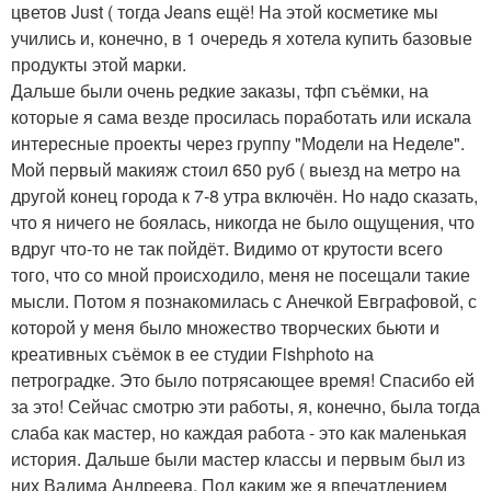
цветов Just ( тогда Jeans ещё! На этой косметике мы
учились и, конечно, в 1 очередь я хотела купить базовые
продукты этой марки.
Дальше были очень редкие заказы, тфп съёмки, на
которые я сама везде просилась поработать или искала
интересные проекты через группу "Модели на Неделе".
Мой первый макияж стоил 650 руб ( выезд на метро на
другой конец города к 7-8 утра включён. Но надо сказать,
что я ничего не боялась, никогда не было ощущения, что
вдруг что-то не так пойдёт. Видимо от крутости всего
того, что со мной происходило, меня не посещали такие
мысли. Потом я познакомилась с Анечкой Евграфовой, с
которой у меня было множество творческих бьюти и
креативных съёмок в ее студии Fishphoto на
петроградке. Это было потрясающее время! Спасибо ей
за это! Сейчас смотрю эти работы, я, конечно, была тогда
слаба как мастер, но каждая работа - это как маленькая
история. Дальше были мастер классы и первым был из
них Вадима Андреева. Под каким же я впечатлением