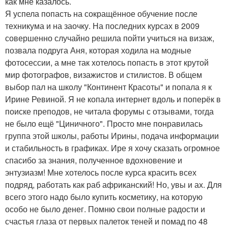
как мне казалось.
Я успела попасть на сокращённое обучение после
техникума и на заочку. На последних курсах в 2009
совершенно случайно решила пойти учиться на визаж,
позвала подруга Аня, которая ходила на модные
фотосессии, а мне так хотелось попасть в этот крутой
мир фотографов, визажистов и стилистов. В общем
выбор пал на школу "Континент Красоты" и попала я к
Ирине Ревиной. Я не копала интернет вдоль и поперёк в
поиске преподов, не читала форумы с отзывами, тогда
не было ещё "Циничного". Просто мне понравилась
группа этой школы, работы Ирины, подача информации
и стабильность в графиках. Ире я хочу сказать огромное
спасибо за знания, полученное вдохновение и
энтузиазм! Мне хотелось после курса красить всех
подряд, работать как раб африканский! Но, увы и ах. Для
всего этого надо было купить косметику, на которую
особо не было денег. Помню свои полные радости и
счастья глаза от первых палеток теней и помад по 48