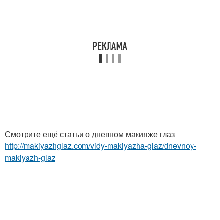
Смотрите ещё статьи о дневном макияже глаз
http://makiyazhglaz.com/vidy-makiyazha-glaz/dnevnoy-
makiyazh-glaz