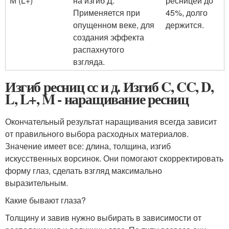
М (L+)
на изгиб Д.
ресницей до
Применяется при
45%, долго
опущенном веке, для
держится.
создания эффекта
распахнутого
взгляда.
Изгиб ресниц сс и д. Изгиб C, CC, D,
L, L+, M - наращивание ресниц
Окончательный результат наращивания всегда зависит
от правильного выбора расходных материалов.
Значение имеет все: длина, толщина, изгиб
искусственных ворсинок. Они помогают скорректировать
форму глаз, сделать взгляд максимально
выразительным.
Какие бывают глаза?
Толщину и завив нужно выбирать в зависимости от