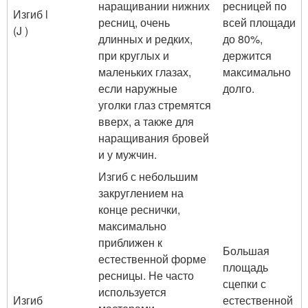
наращивании нижних
ресницей по
Изгиб l
ресниц, очень
всей площади
(J )
длинных и редких,
до 80%,
при круглых и
держится
маленьких глазах,
максимально
если наружные
долго.
уголки глаз стремятся
вверх, а также для
наращивания бровей
и у мужчин.
Изгиб с небольшим
закруглением на
конце реснички,
максимально
приближен к
Большая
естественной форме
площадь
ресницы. Не часто
сцепки с
используется
Изгиб
естественной