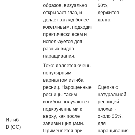
образов, визуально
50%,
открывает глаз, и
держится
делает взгляд более
долго.
кокетливым, подходит
практически всем и
используется для
разных видов
наращивания.
Тоже является очень
популярным
вариантом изгиба
ресниц. Нарощенные
Сцепка с
ресницы таким
натуральной
изгибом получаются
ресницей
подкрученными к
плохая -
верху, как после
около 35%,
Изгиб
завивки щипцами.
для
D (СС)
Применяется при
наращивания