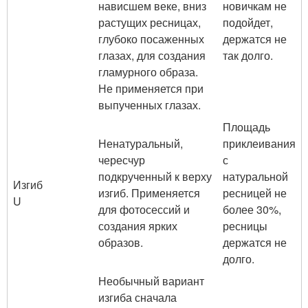
нависшем веке, вниз
новичкам не
растущих ресницах,
подойдет,
глубоко посаженных
держатся не
глазах, для создания
так долго.
гламурного образа.
Не применяется при
выпученных глазах.
Площадь
Ненатуральный,
приклеивания
чересчур
с
подкрученный к верху
натуральной
Изгиб
изгиб. Применяется
ресницей не
U
для фотосессий и
более 30%,
создания ярких
ресницы
образов.
держатся не
долго.
Необычный вариант
изгиба сначала