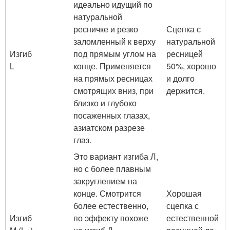
идеально идущий по
натуральной
ресничке и резко
Сцепка с
заломленный к верху
натуральной
Изгиб
под прямым углом на
ресницей
L
конце. Применяется
50%, хорошо
на прямых ресницах
и долго
смотрящих вниз, при
держится.
близко и глубоко
посаженных глазах,
азиатском разрезе
глаз.
Это вариант изгиба Л,
но с более плавным
закруглением на
конце. Смотрится
Хорошая
более естественно,
сцепка с
Изгиб
по эффекту похоже
естественной