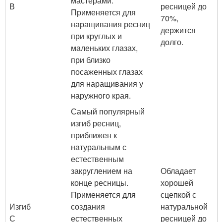
мастерами.
В
ресницей до
Применяется для
70%,
наращивания ресниц
держится
при круглых и
долго.
маленьких глазах,
при близко
посаженных глазах
для наращивания у
наружного края.
Самый популярный
изгиб ресниц,
приближен к
натуральным с
естественным
закруглением на
Обладает
конце ресницы.
хорошей
Применяется для
сцепкой с
Изгиб
создания
натуральной
С
естественных
ресницей до