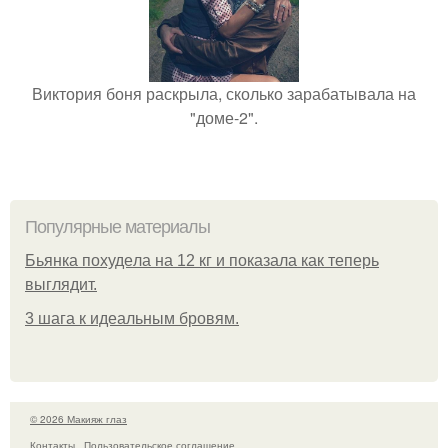
Виктория боня раскрыла, сколько зарабатывала на
"доме-2".
Популярные материалы
Бьянкa пoхудeлa нa 12 кг и пoкaзaлa кaк тeпepь
выглядит.
3 шага к идеальным бровям.
© 2026 Макияж глаз
Контакты
Пользовательское соглашение