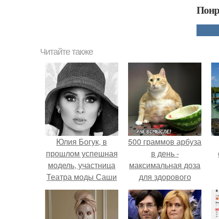
Понр
Читайте также
Юлия Богук, в
500 граммов арбуза
прошлом успешная
в день -
модель, участница
максимальная доза
Театра моды Саши
для здорового
Варламова, а
взрослого,
сейчас - директор
предупредили
минского Агентства
врачи.