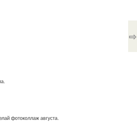
⇨
ма.
делай фотоколлаж августа.