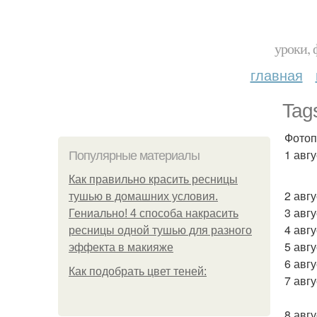
уроки, 
главная
Tags
Фотоп
1 авг
Популярные материалы
Как правильно красить ресницы
2 авгу
тушью в домашних условия.
3 авгу
Гениально! 4 способа накрасить
4 авгу
ресницы одной тушью для разного
5 авгу
эффекта в макияже
6 авг
Как подобрать цвет теней:
7 авг
8 авгу