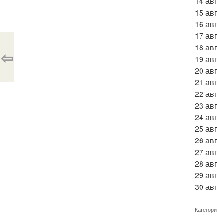
14 ав
15 ав
16 ав
17 ав
18 ав
⇦
19 ав
20 ав
21 ав
22 ав
23 ав
24 ав
25 авг
26 ав
27 ав
28 ав
29 ав
30 ав
Категори