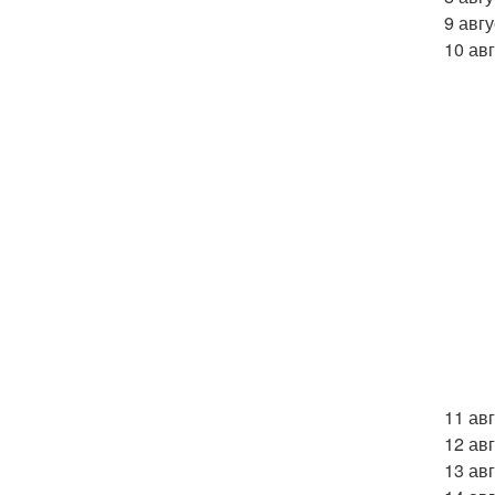
9 авгу
10 авг
11 ав
12 авг
13 ав