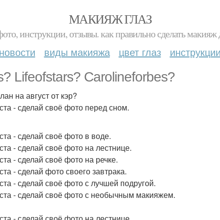
МАКИЯЖ ГЛАЗ
фото, инструкции, отзывы. как правильно сделать макияж д
новости
виды макияжа
цвет глаз
инструкци
? Lifeofstars? Carolineforbes?
лан на август от кэр?
уста - сделай своё фото перед сном.
ста - сделай своё фото в воде.
ста - сделай своё фото на лестнице.
ста - сделай своё фото на речке.
ста - сделай фото своего завтрака.
уста - сделай своё фото с лучшей подругой.
уста - сделай своё фото с необычным макияжем.
ста - сделай своё фото на лестнице.