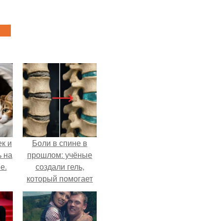
к и
Боли в спине в
ь на
прошлом: учёные
е.
создали гель,
который помогает
восстанавливать
межпозвоночные
диски.