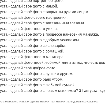
густа - сделай своё портретное фото.
густа - сделай своё фото с мамой.
густа - сделай своё фото с закрытым руками лицом.
густа - сделай фото своего настроения.
густа - сделай своё фото с завязанными глазами.
густа - сделай фото твоего ужина.
густа - сделай своё фото в процессе нанесения макияжа.
густа - сделай своё фото с добрым человеком.
густа - сделай своё фото со словарём.
густа - сделай своё фото с ромашкой.
густа - сделай фото твоего маникюра.
уста - сделай фото твоей любимой книги из тех, что есть до
густа - сделай своё доброе фото.
густа - сделай своё фото с лучшим другом.
густа - сделай своё фото рано утром.
густа - сделай своё фото с любимой сумкой.
густа - сделай своё фото с новым макияжем? 31 августа - с
и:
макияж фото глаз
,
как сделать макияж глаз
,
макияж глаз в домашних условиях