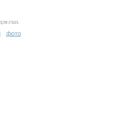
ля глаз.
и
фото