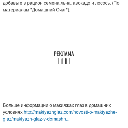
добавьте в рацион семена льна, авокадо и лосось. (По
материалам "Домашний Очаг").
Больше информации о макияжах глаз в домашних
условиях
http://makiyazhglaz.com/novosti-o-makiyazhe-
glaz/makiyazh-glaz-v-domashn...