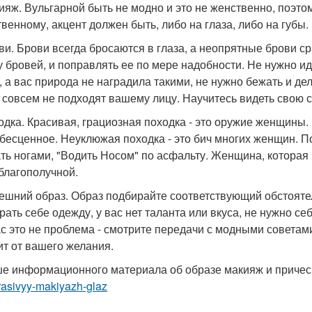
кияж. Вульгарной быть не модно и это не женственно, поэт
твенному, акцент должен быть, либо на глаза, либо на губы.
ови. Брови всегда бросаются в глаза, а неопрятные брови с
 бровей, и поправлять ее по мере надобности. Не нужно идт
, а вас природа не наградила такими, не нужно бежать и де
 совсем не подходят вашему лицу. Научитесь видеть свою 
ходка. Красивая, грациозная походка - это оружие женщины. 
 бесценное. Неуклюжая походка - это бич многих женщин. П
ть ногами, "Водить Носом" по асфальту. Женщина, которая 
 благополучной.
нешний образ. Образ подбирайте соответствующий обстоятел
рать себе одежду, у вас нет таланта или вкуса, не нужно себ
с это не проблема - смотрите передачи с модными совета
ит от вашего желания.
е информационного материала об образе макияж и приче
rasivyy-makiyazh-glaz