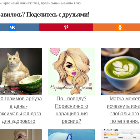
и:
красивый макияж глаз
,
правильный макияж глаз
авилось? Поделитесь с друзьями!
00 граммов арбуза
По - поводу?
Матча может
в день -
Поресничного
исчезнуть из-
аксимальная доза
наращивания
глобального
для здорового
ресниц?
потепления.
взрослого,
предупредили