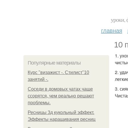
уроки, 
главная
10 
1. ух
чисты
Популярные материалы
2. уд
Курс "визажист -. Стилист"10
легки
занятий -.
3. си
Соседи в домовых чатах чаще
Чиста
ссорятся, чем реально решают
проблемы.
Ресницы 3д кукольный эффект.
Эффекты наращивания ресниц