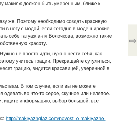
ому макияж должен быть умеренным, ближе к
разу же. Поэтому необходимо создать красивую
и в ногу с модой, если сегодня в моде широкие
лать себе татуаж а-ля Волочкова, возможно такие
⇨
собственную красоту.
Нужно не просто идти, нужно нести себя, как
оэтому учитесь грации. Прекращайте сутулиться,
несет грацию, видится красавицей, уверенной в
ьствам. В том случае, если вы не можете
я одевать во что-то серое, скучное или нелепое.
ми, ищите информацию, выбор большой, все
ска
http://makiyazhglaz.com/novosti-o-makiyazhe-