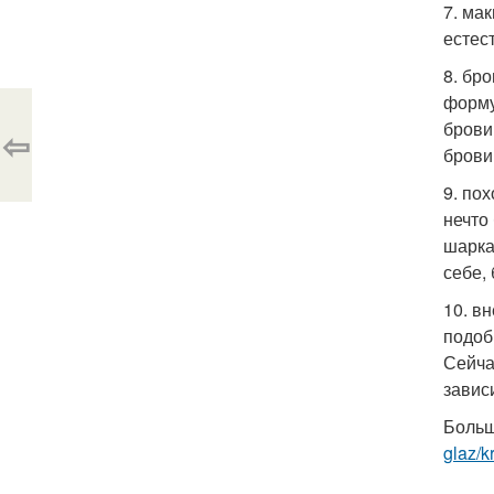
7. ма
естес
8. бр
форму
брови
⇦
брови
9. по
нечто
шарка
себе,
10. в
подоб
Сейча
завис
Больш
glaz/k