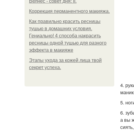
Велнес - совет дня: II.
Коррекция перманентного макияжа.
Как правильно красить ресницы
тушью в домашних условия.
Гениально! 4 способа накрасить
ресницы одной тушью для разного
эффекта в макияже
Этапы ухода за кожей лица твой
секрет успеха.
4. ру
маник
5. но
6. зу
а вы 
сиять,