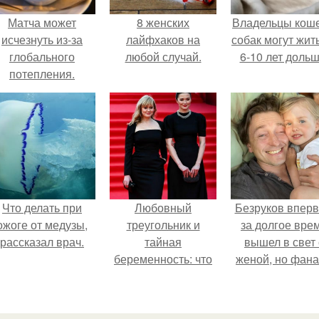
Матча может
8 женских
Владельцы коше
исчезнуть из-за
лайфхаков на
собак могут жит
глобального
любой случай.
6-10 лет дольш
потепления.
Что делать при
Любовный
Безруков впер
ожоге от медузы,
треугольник и
за долгое вре
рассказал врач.
тайная
вышел в свет 
беременность: что
женой, но фан
скрывает
не оценили
наследница Никиты
скромную крас
Михалкова?
Анны: "какая о