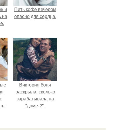
к и
Пить кофе вечером
ь на
опасно для сердца.
е.
вые
Виктория боня
мя
раскрыла, сколько
с
зарабатывала на
аты
"доме-2".
оту
на