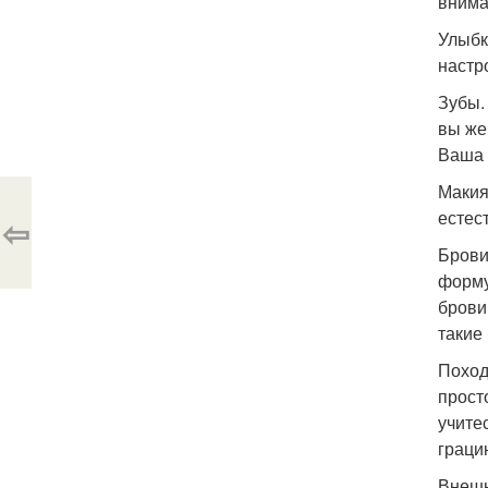
внима
Улыбк
настр
Зубы.
вы же
Ваша 
Макия
естес
⇦
Брови
форму
брови
такие
Поход
прост
учите
граци
Внешн