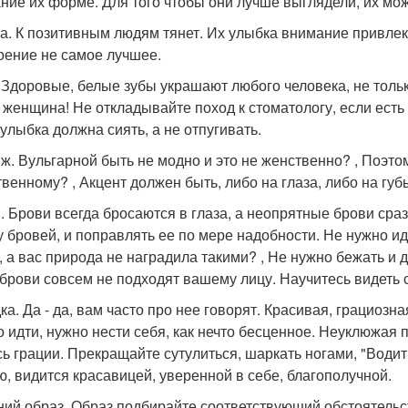
ние их форме. Для того чтобы они лучше выглядели, их мож
а. К позитивным людям тянет. Их улыбка внимание привлек
оение не самое лучшее.
 Здоровые, белые зубы украшают любого человека, не толь
 женщина! Не откладывайте поход к стоматологу, если есть
улыбка должна сиять, а не отпугивать.
ж. Вульгарной быть не модно и это не женственно? , Поэт
твенному? , Акцент должен быть, либо на глаза, либо на губ
. Брови всегда бросаются в глаза, а неопрятные брови сра
 бровей, и поправлять ее по мере надобности. Не нужно идт
, а вас природа не наградила такими? , Не нужно бежать и 
 брови совсем не подходят вашему лицу. Научитесь видеть 
ка. Да - да, вам часто про нее говорят. Красивая, грациозн
о идти, нужно нести себя, как нечто бесценное. Неуклюжая 
сь грации. Прекращайте сутулиться, шаркать ногами, "Води
ю, видится красавицей, уверенной в себе, благополучной.
ий образ. Образ подбирайте соответствующий обстоятельст