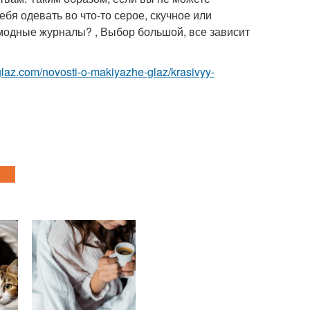
ебя одевать во что-то серое, скучное или
 модные журналы? , Выбор большой, все зависит
glaz.com/novosti-o-makiyazhe-glaz/krasivyy-