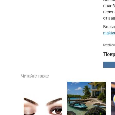
подоб
нелеп
от ва
Больш
makiy
Категори
Понр
Читайте также