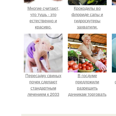
Многие считают,
Крокодилы во
что тушь - это
флориде сапы и
естественно и
гидроскутеры
красиво.
захватили.
Пересадку свиных
В госдуме
почек сделают
предложили
стандартным
разрешить
лечением к 2033
дачникам торговать
году в Японии.
своей
сельхозпродукцией
в людных местах.