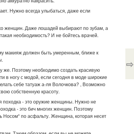
но аккуратно накрасить.
ает. Нужно всегда улыбаться, даже если
ко женщин. Даже лошадей выбирают по зубам, а
 такая необходимость? И не бойтесь врачей.
ому макияж должен быть умеренным, ближе к
ы.
⇨
зу же. Поэтому необходимо создать красивую
и в ногу с модой, если сегодня в моде широкие
делать себе татуаж а-ля Волочкова? , Возможно
свою собственную красоту.
ая походка - это оружие женщины. Нужно не
походка - это бич многих женщин. Поэтому
ть Носом" по асфальту. Женщина, которая несет
вам. Таким образом, если вы не можете