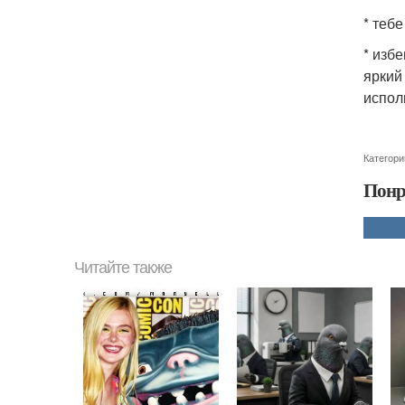
* теб
* изб
яркий
испол
Категори
Понр
Читайте также