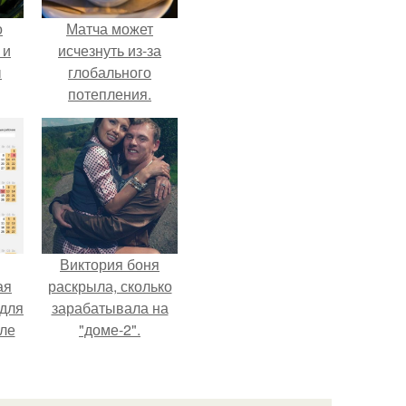
о
Матча может
 и
исчезнуть из-за
ы
глобального
потепления.
Виктория боня
ая
раскрыла, сколько
 для
зарабатывала на
але
"доме-2".
т.