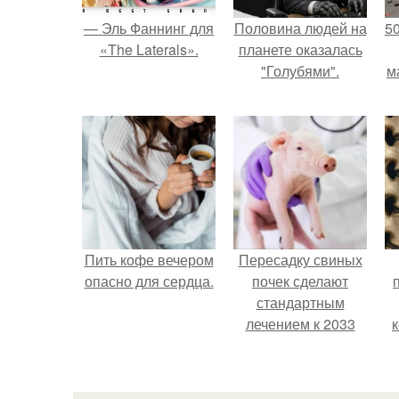
— Эль Фаннинг для
Половина людей на
5
«The Laterals».
планете оказалась
"Голубями".
м
Пить кофе вечером
Пересадку свиных
опасно для сердца.
почек сделают
стандартным
лечением к 2033
году в Японии.