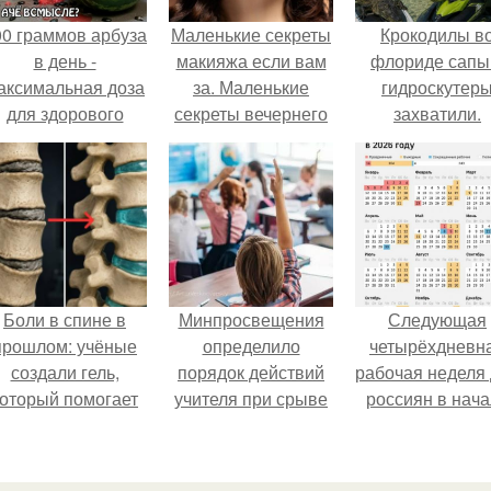
00 граммов арбуза
Маленькие секреты
Крокодилы в
в день -
макияжа если вам
флориде сапы
аксимальная доза
за. Маленькие
гидроскутер
для здорового
секреты вечернего
захватили.
взрослого,
макияжа глаз.
предупредили
врачи.
Боли в спине в
Минпросвещения
Следующая
прошлом: учёные
определило
четырёхдневн
создали гель,
порядок действий
рабочая неделя
который помогает
учителя при срыве
россиян в нач
восстанавливать
урока.
ноября наступи
межпозвоночные
диски.